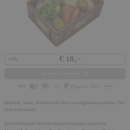
Kaufen
€ 18,-
1 Stk.
In den Warenkorb
Gemüse, Salat, Kräuter und Obst aus regionalem Anbau. Für
1 bis 2 Personen
Dein Kistlinhalt könnte folgendermaßen aussehen: