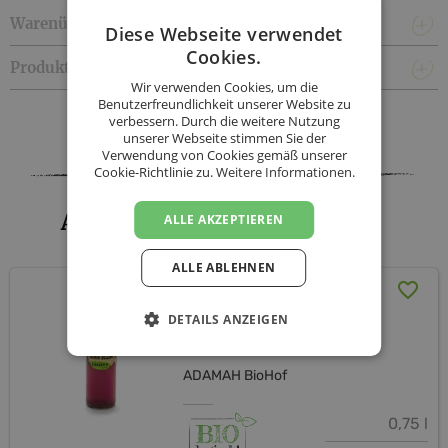
Warenübergabe & Lieferkonditionen
Diese Webseite verwendet
Cookies.
Produktinformationen
Wir verwenden Cookies, um die
Benutzerfreundlichkeit unserer Website zu
Facebook
Twitter
Messenger
WhatsApp
LinkedIn
XING
Teilen
verbessern. Durch die weitere Nutzung
unserer Webseite stimmen Sie der
Verwendung von Cookies gemäß unserer
Cookie-Richtlinie zu.
Weitere Informationen.
ADAMAH BioHof - Sortiment
ALLE AKZEPTIEREN
ALLE ABLEHNEN
ADAMAH BioApfel
RoteRüben Saft 0,75 l
DETAILS ANZEIGEN
(Pfand)
ADAMAH BioHof
0,75 l