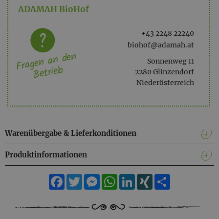
ADAMAH BioHof
+43 2248 22240
biohof@adamah.at
Fragen an den
Sonnenweg 11
Betrieb
2280 Glinzendorf
Niederösterreich
Warenübergabe & Lieferkonditionen
Produktinformationen
Facebook
Twitter
Messenger
WhatsApp
LinkedIn
XING
Teilen