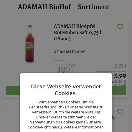
ADAMAH BioHof - Sortiment
ADAMAH BioApfel
RoteRüben Saft 0,75 l
(Pfand)
ADAMAH BioHof
0,75 l
3,99
€
(davon 0,20 €
Diese Webseite verwendet
Pfand)
In den Warenkorb
Cookies.
Wir verwenden Cookies, um die
Benutzerfreundlichkeit unserer Website zu
ADAMAH BioApfel
verbessern. Durch die weitere Nutzung
unserer Webseite stimmen Sie der
Weichsel Saft 0,75 l (Pfand)
Verwendung von Cookies gemäß unserer
Cookie-Richtlinie zu.
Weitere Informationen.
ADAMAH BioHof