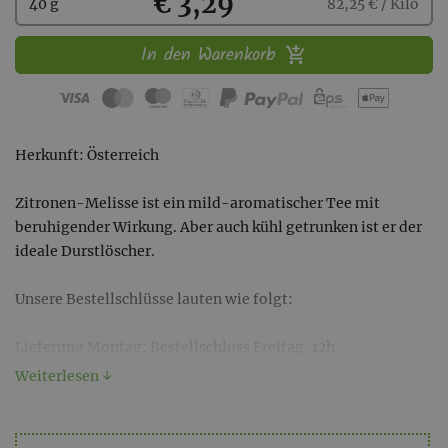
Kaufen
€ 3,29
40 g
82,25 € / Kilo
In den Warenkorb
Herkunft: Österreich
Zitronen-Melisse ist ein mild-aromatischer Tee mit
beruhigender Wirkung. Aber auch kühl getrunken ist er der
ideale Durstlöscher.
Unsere Bestellschlüsse lauten wie folgt:
Lieferung Montag: Bestellschluss Freitag, 12h
Lieferung Dienstag: Bestellschluss Freitag, 12h
Weiterlesen ↓
Lieferung Mittwoch: Bestellschluss Montag, 9h
Lieferung Donnerstag: Bestellschluss Dienstag, 9h
Lieferung Freitag: Bestellschluss Mittwoch, 9h