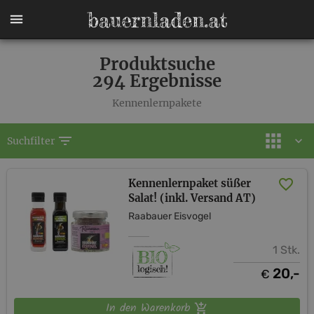
Produktsuche
294 Ergebnisse
Kennenlernpakete
filter_list
Suchfilter
Kennenlernpaket süßer
Salat! (inkl. Versand AT)
Raabauer Eisvogel
1 Stk.
20,-
€
In den Warenkorb