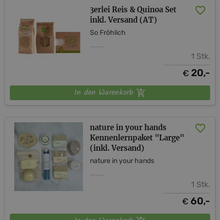
3erlei Reis & Quinoa Set
inkl. Versand (AT)
So Fröhlich
1 Stk.
20,-
€
In den Warenkorb
nature in your hands
Kennenlernpaket "Large"
(inkl. Versand)
nature in your hands
1 Stk.
60,-
€