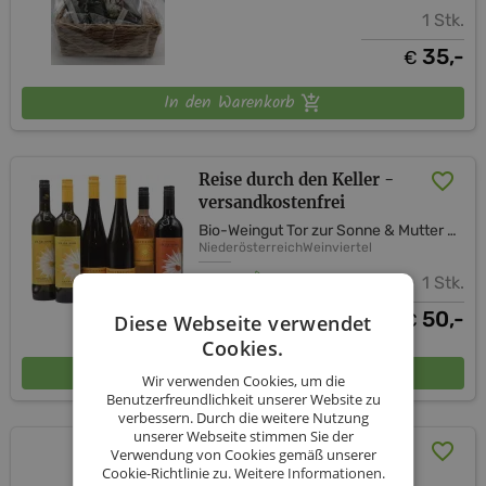
1 Stk.
35,-
€
In den Warenkorb
Reise durch den Keller -
versandkostenfrei
Bio-Weingut Tor zur Sonne & Mutter Erde Shop
Niederösterreich
Weinviertel
1 Stk.
50,-
€
Diese Webseite verwendet
Cookies.
In den Warenkorb
Wir verwenden Cookies, um die
Benutzerfreundlichkeit unserer Website zu
verbessern. Durch die weitere Nutzung
unserer Webseite stimmen Sie der
Mohnwirttorte - 20 cm
Verwendung von Cookies gemäß unserer
inkl. Versand (AT)
Cookie-Richtlinie zu.
Weitere Informationen.