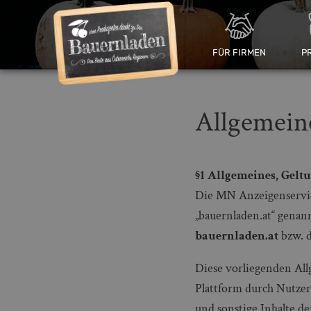
FÜR FIRMEN
P
Allgemein
§1 Allgemeines, Gelt
Die MN Anzeigenservic
„bauernladen.at“ genann
bauernladen.at
bzw. 
Diese vorliegenden Al
Plattform durch Nutzer
und sonstige Inhalte de