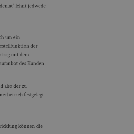
den.at“ lehnt jedwede
ich um ein
stellfunktion der
ertrag mit dem
Kaufanbot des Kunden
d also der zu
nerbetrieb festgelegt
bwicklung können die