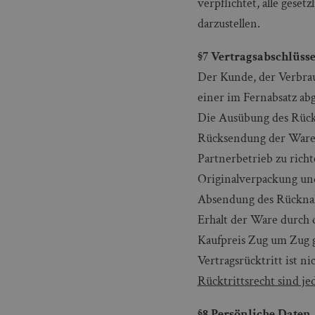
verpflichtet, alle ges
darzustellen.
§7 Vertragsabschlüsse
Der Kunde, der Verbrau
einer im Fernabsatz ab
Die Ausübung des Rück
Rücksendung der Ware e
Partnerbetrieb zu rich
Originalverpackung und
Absendung des Rücknah
Erhalt der Ware durch 
Kaufpreis Zug um Zug 
Vertragsrücktritt ist 
Rücktrittsrecht sind je
§8 Persönliche Daten