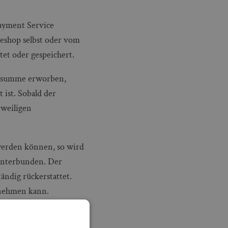
ayment Service
neshop selbst oder vom
et oder gespeichert.
llsumme erworben,
 ist. Sobald der
eweiligen
werden können, so wird
 unterbunden. Der
ändig rückerstattet.
 nehmen kann.
ls zur Verfügung.