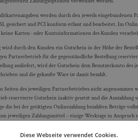
 angebotenen Zahlungsoptionen verwendet werden.
ditkartenangaben werden durch den jeweils eingebundenen P
SL gesichert und PCI konform erfasst und bearbeitet. Im Onli
keine Karten- oder Kontoinformationen des Kunden verarbeit
 wird durch den Kunden ein Gutschein in der Höhe der Beste
gen Partnerbetrieb für die gegenständliche Bestellung reserviert
ellung ausliefert, wird der Gutschein dem Benutzerkonto des j
hrieben und die gekaufte Ware ist damit bezahlt.
on Seiten des jeweiligen Partnerbetriebes nicht angenommen 
rieb reservierte Gutschein inaktiv gesetzt und die Auszahlung
ge die bei der getätigten Onlinezahlung bezahlten Beträge vollst
vom jeweiligen Zahlungsmittel – einige Werktage in Anspruch
ogramme des jeweiligen Zahlungsanbieters stehen gegebenenfal
Diese Webseite verwendet Cookies.