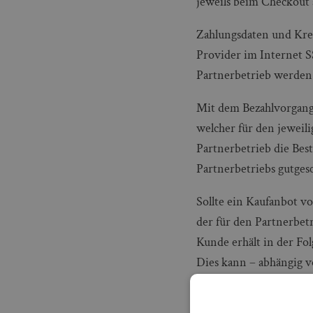
jeweils beim Checkout
Zahlungsdaten und Kre
Provider im Internet S
Partnerbetrieb werden 
Mit dem Bezahlvorgang
welcher für den jeweili
Partnerbetrieb die Best
Partnerbetriebs gutgesc
Sollte ein Kaufanbot v
der für den Partnerbet
Kunde erhält in der Fol
Dies kann – abhängig 
Etwaige Käuferschutzpr