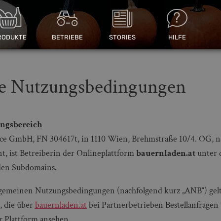
RODUKTE
BETRIEBE
STORIES
HILFE
e Nutzungsbedingungen
ungsbereich
e GmbH, FN 304617t, in 1110 Wien, Brehmstraße 10/4. OG, n
t, ist Betreiberin der Onlineplattform
bauernladen.at
unter 
den Subdomains.
lgemeinen Nutzungsbedingungen (nachfolgend kurz „ANB“) gelt
, die über
bauernladen.at
bei Partnerbetrieben Bestellanfrag
r Plattform ansehen.