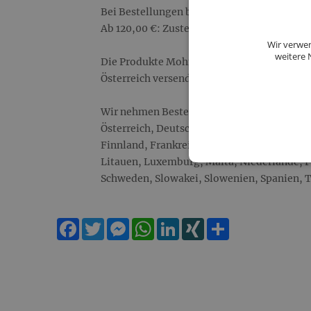
Bei Bestellungen bis 119,99 €: 22,00 € Vers
Ab 120,00 €: Zustellung gratis!
Wir verwen
weitere 
Die Produkte Mohnzelten und Mohnwirttort
Österreich versendet werden!!!
Wir nehmen Bestellungen ausschließlich au
Österreich, Deutschland, Belgien, Bulgarie
Finnland, Frankreich, Griechenland, Irland, 
Litauen, Luxemburg, Malta, Niederlande, 
Schweden, Slowakei, Slowenien, Spanien, T
Facebook
Twitter
Messenger
WhatsApp
LinkedIn
XING
Teilen