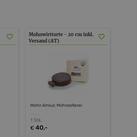
Mohnwirttorte - 20 cm inkl.
AT)
Versand (AT)
Mohn Amour, Mohnzelterei
1 Stk.
40,-
€