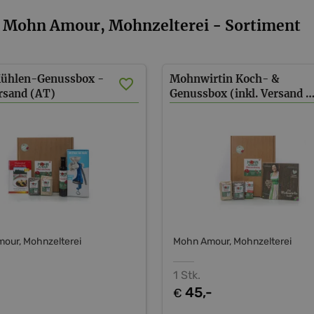
Mohn Amour, Mohnzelterei - Sortiment
hlen-Genussbox -
Mohnwirtin Koch- &
ersand (AT)
Genussbox (inkl. Versand 
our, Mohnzelterei
Mohn Amour, Mohnzelterei
1 Stk.
-
45,-
€