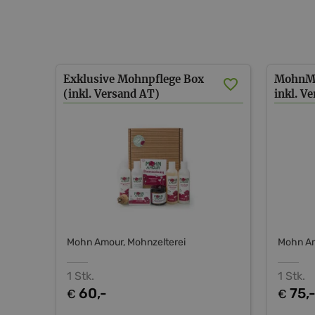
Exklusive Mohnpflege Box
MohnMü
(inkl. Versand AT)
inkl. V
Mohn Amour, Mohnzelterei
Mohn Am
1 Stk.
1 Stk.
60,-
75,
€
€