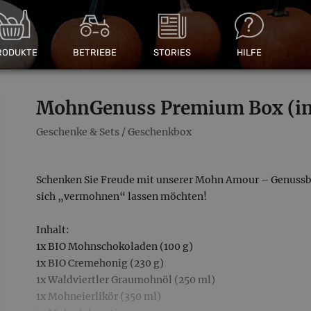
RODUKTE
BETRIEBE
STORIES
HILFE
MohnGenuss Premium Box (ink
Geschenke & Sets
/
Geschenkbox
Schenken Sie Freude mit unserer Mohn Amour – Genussbo
sich „vermohnen“ lassen möchten!
Inhalt:
1x BIO Mohnschokoladen (100 g)
1x BIO Cremehonig (230 g)
1x Waldviertler Graumohnöl (250 ml)
1x Mohneierlikör (350 ml)