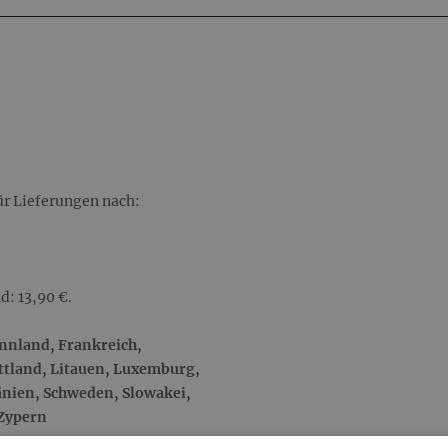
gequetschten Mohnsamen sind ein wahrer Genuss für de
einen sehr milden, feinen Geschmack und ist die ideale Zu
Graumohn schmeckt nicht nur hervorragend, er ist auch s
der Nüsse und Samen und ist ein wichtiger Kalzium- und
essenzielle Aminosäuren.
Die Mohn-Amour Genussprodukte sind liebevoll in einem
ür Lieferungen nach:
* BIO Mohnschokoladen (100 g): eine für Mohnliebhaber
Graumohn und handgeschöpfter BIO Schokolade. Zum Ver
Weiße getrockneten Erdbeeren und Heidelbeeren, Vollm
oder Edelbitterschokolde mit Weißmohn möglich)
d: 13,90 €.
* BIO Cremehonig (230 g): Der handgerührte Cremehoni
innland, Frankreich,
Weißmohn aus der eigenen Landwirtschaft verfeinert. D
ettland, Litauen, Luxemburg,
Frühstücksbrot, oder auch zum Löffeln für zwischendurc
änien, Schweden, Slowakei,
 Zypern
* Waldviertler Graumohnöl (250 ml): Das kaltgepresste G
hat einen feinen mohnigen Geschmack und eine hellgelbe F