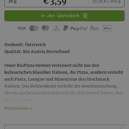
Kaufen
€ 3,59
20 g
17,95 € / 100 g
In den Warenkorb
Herkunft: Österreich
Qualität: Bio Austria Bioverband
Unser BioPizza Gewürz verfeinert nicht nur den
kulinarischen Klassiker Italiens, die Pizza, sondern verleiht
auch Pasta, Lasagne und Minestrone den Geschmack
Italiens. Das Bohnenkraut verleiht der Gewürzmischung,
die wir aus heimischen Kräutern für dich kreiert haben, ihre
pfeffrige Note.
Weiterlesen ↓
Unsere Bestellschlüsse lauten wie folgt:
Lieferung Montag: Bestellschluss Freitag, 12h