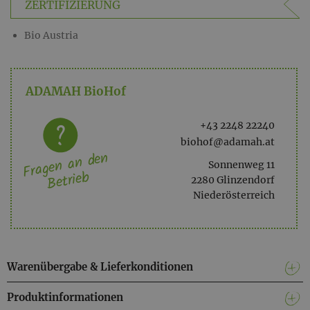
ZERTIFIZIERUNG
Lieferung Dienstag: Bestellschluss Freitag, 12h
Lieferung Mittwoch: Bestellschluss Montag, 9h
Bio Austria
Lieferung Donnerstag: Bestellschluss Dienstag, 9h
Lieferung Freitag: Bestellschluss Mittwoch, 9h
ADAMAH BioHof
+43 2248 22240
biohof@adamah.at
Fragen an den
Sonnenweg 11
Betrieb
2280 Glinzendorf
Niederösterreich
Warenübergabe & Lieferkonditionen
Produktinformationen