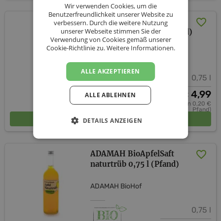
Wir verwenden Cookies, um die
Benutzerfreundlichkeit unserer Website zu
ADAMAH BioApfel
verbessern. Durch die weitere Nutzung
unserer Webseite stimmen Sie der
Weichsel Saft 0,75 l (Pfand)
Verwendung von Cookies gemäß unserer
Cookie-Richtlinie zu.
Weitere Informationen.
ADAMAH BioHof
ALLE AKZEPTIEREN
0,75 l
4,99
€
ALLE ABLEHNEN
(davon 0,20 €
Pfand)
In den Warenkorb
DETAILS ANZEIGEN
ADAMAH BioApfelSaft
naturtrüb 0,75 l (Pfand)
ADAMAH BioHof
0,75 l