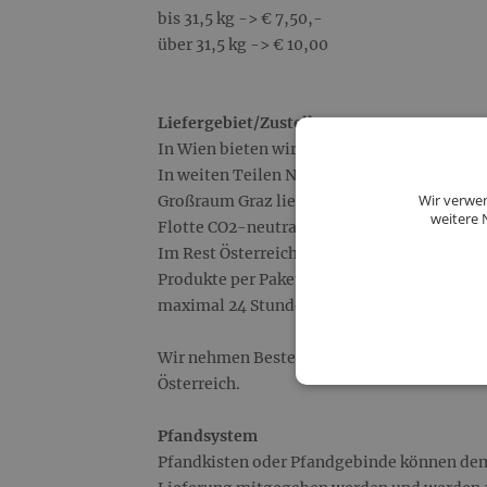
bis 31,5 kg -> € 7,50,-
über 31,5 kg -> € 10,00
Liefergebiet/Zustellungstage:
In Wien bieten wir dir tägliche Lieferungen
In weiten Teilen Niederösterreichs, im nö
Wir verwen
Großraum Graz liefern wir wöchentlich an f
weitere 
Flotte CO2-neutral.
Im Rest Österreichs von Fürstenfeld bis B
Produkte per Paketdienst im Versandkarton z
maximal 24 Stunden unterwegs.
Wir nehmen Bestellungen ausschließlich au
Österreich.
Pfandsystem
Pfandkisten oder Pfandgebinde können dem