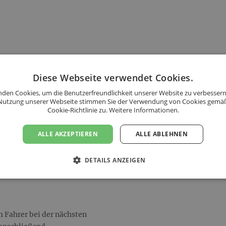
 an.
Diese Webseite verwendet Cookies.
rdlichen Burgenland und im
den Cookies, um die Benutzerfreundlichkeit unserer Website zu verbessern
ixen Liefertagen mit eigener
Nutzung unserer Webseite stimmen Sie der Verwendung von Cookies gemä
Cookie-Richtlinie zu.
Weitere Informationen.
regenz kommen unsere Bio-
u dir. Jedes Paket ist dabei
ALLE AKZEPTIEREN
ALLE ABLEHNEN
DETAILS ANZEIGEN
s folgenden Ländern an:
 Fahrer bei der nächsten