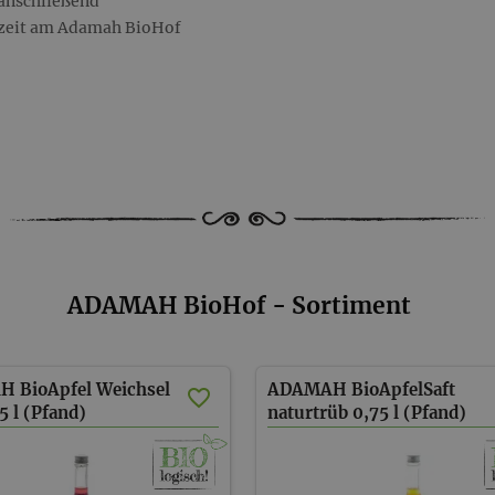
anschließend
rzeit am Adamah BioHof
ADAMAH BioHof - Sortiment
 BioApfel Weichsel
ADAMAH BioApfelSaft
5 l (Pfand)
naturtrüb 0,75 l (Pfand)