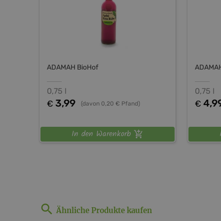
ADAMAH BioHof
ADAMAH
0,75 l
0,75 l
3,99
4,9
€
€
(davon 0,20 € Pfand)
In den Warenkorb
Ähnliche Produkte kaufen