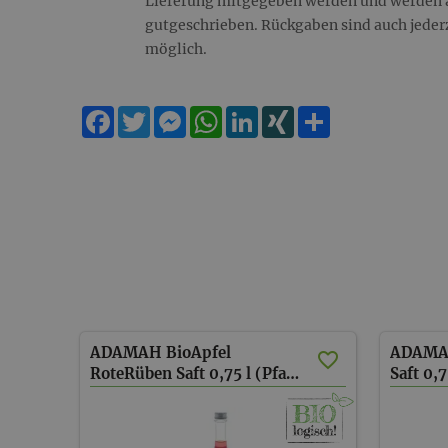
Lieferung mitgegeben werden und werden 
gutgeschrieben. Rückgaben sind auch jede
möglich.
Facebook
Twitter
Messenger
WhatsApp
LinkedIn
XING
Teilen
ADAMAH BioApfel
ADAMAH
RoteRüben Saft 0,75 l (Pfand)
Saft 0,7