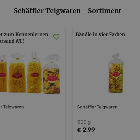
Schäffler Teigwaren - Sortiment
et zum Kennenlernen
Bändle
in
vier
Farben
Versand AT)
er Teigwaren
Schäffler Teigwaren
500 g
-
2,99
€