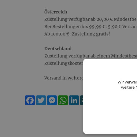
Österreich
Zustellung verfügbar ab 20,00 € Mindestbe
Bei Bestellungen bis 99,99 €: 5,90 € Versa
Ab 100,00 €: Zustellung gratis!
Deutschland
Zustellung verfügbar ab einem Mindestbest
Zustellungskosten betragen 8,90 €.
Versand in weitere Länder auf Anfrage!
Wir verwen
weitere 
Facebook
Twitter
Messenger
WhatsApp
LinkedIn
XING
Teilen