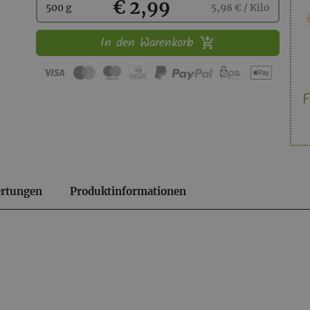
Kaufen
€ 2,99
500 g
5,98 € / Kilo
In den Warenkorb
F
rtungen
Produktinformationen