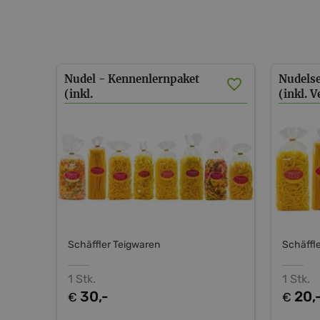
Nudel - Kennenlernpaket
Nudels
(inkl.
(inkl. 
Versand AT)
Schäffler Teigwaren
Schäffl
1 Stk.
1 Stk.
30,-
20,
€
€