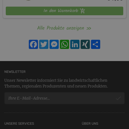
den Vorgenerationen unserer Familie als Weinhauer
In den Warenkorb
verbindet, ist uns besonders wichtig.
Wir wünschen uns nachhaltige Kundenbeziehungen und vor
Alle Produkte anzeigen
allem zufriedene Kunden, die sich jedes Jahr auf den neuen
Weinjahrgang freuen und uns damit motivieren, auch
Facebook
Twitter
Messenger
WhatsApp
LinkedIn
XING
Teilen
weiterhin guten Wein zu machen.
Unser Motto ist einfach: “Klein aber fein und das zu fairen
Preisen“.
NEWSLETTER
Unser Newsletter informiert Sie zu landwirtschaftlichen
Themen, regionalen Produzenten und neuen Produkten.
UNSERE SERVICES
ÜBER UNS