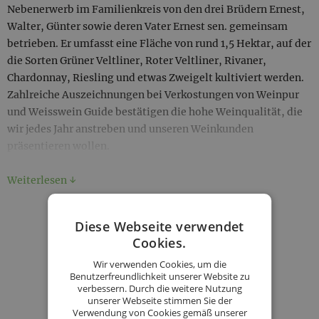
Nebenerwerb im Familienkreis von den drei Brüdern Ernest,
Walter, Günter sowie deren Vater Ernest sen. gemeinsam
betrieben. Er umfasst eine Fläche von rund 1,5 Hektar, auf der
die Sorten Grüner Veltliner, Roter Veltliner, Rivaner,
Chardonnay, Riesling und etwas Zweigelt kultiviert werden.
Zahlreiche Auszeichnungen bei Verkostungen von Weinpur
und Weisswein Guide bestätigen die hohe Weinqualität, die
wir jedes Jahr anstreben und unseren Weinkunden
präsentieren wollen.
Weiterlesen ↓
Unsere Weingärten
Diese Webseite verwendet
KONTAKT
befinden sich in den klassischen Weinbaulagen rund um die
Cookies.
große Weinbaustadt Langenlois und zwar in den Rieden
Wir verwenden Cookies, um die
Spiegel, Hasel, Schenkenbichl, Kittmannsberg, Fuchsloch
BESTELLUNG STARTEN
Benutzerfreundlichkeit unserer Website zu
sowie in der Nachbargemeinde Lengenfeld in der Riede
verbessern. Durch die weitere Nutzung
Friesenrock / Stock. Ihre Vielfalt an unterschiedlichen
unserer Webseite stimmen Sie der
Verwendung von Cookies gemäß unserer
Unsere Produkte
Bodenarten (Löss, Lehm, Schotter) und mikroklimatischen