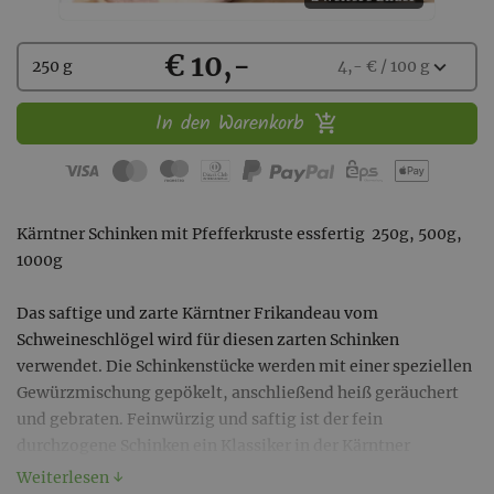
Kaufen
€ 10,-
Wählen
expand_more
250 g
4,- € / 100 g
Sie
eine
In den Warenkorb
Menge
aus:
Kärntner Schinken mit Pfefferkruste essfertig 250g, 500g,
1000g
Das saftige und zarte Kärntner Frikandeau vom
Schweineschlögel wird für diesen zarten Schinken
verwendet. Die Schinkenstücke werden mit einer speziellen
Gewürzmischung gepökelt, anschließend heiß geräuchert
und gebraten. Feinwürzig und saftig ist der fein
durchzogene Schinken ein Klassiker in der Kärntner
Esskultur. Ein feiner Mantel aus geschroteten
Weiterlesen ↓