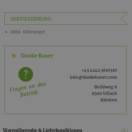
Pfefferkörnern umschließt den Schinken und gibt diesem
eine feine pfeffrige Note.
ZERTIFIZIERUNG
Hergestellt für die Marke ´Danke Bauer´ von Landfleischerei
Kastner in 9640 Kötschach Mauthen im Gailtal
AMA-Gütesiegel
Lagerhinweis: gekühlt lagern bei +4 bis +6°C, nach dem
Öffnen ehestbald verzehren
Danke Bauer
+43 4242 3610310
info@dankebauer.com
Fragen an den
Bichlweg 6
Betrieb
9500 Villach
Kärnten
Warenübergabe & Lieferkonditionen