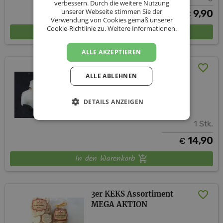
verbessern. Durch die weitere Nutzung
unserer Webseite stimmen Sie der
ab
9,90
€
Verwendung von Cookies gemäß unserer
Cookie-Richtlinie zu.
Weitere Informationen.
In den Warenkorb
ALLE AKZEPTIEREN
Oberkrainer
ALLE ABLEHNEN
Schweineschmalz 850g
Danke Bauer
DETAILS ANZEIGEN
1 Stk.
14,90
€
In den Warenkorb
3er KEKS Assortiment
MEGA AKTION