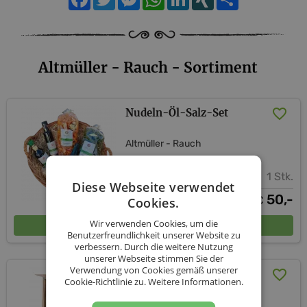
Altmüller - Rauch - Sortiment
Nudeln-Öl-Salz-Set
Altmüller - Rauch
1 Stk.
Diese Webseite verwendet
50,-
€
Cookies.
In den Warenkorb
Wir verwenden Cookies, um die
Benutzerfreundlichkeit unserer Website zu
verbessern. Durch die weitere Nutzung
unserer Webseite stimmen Sie der
Verwendung von Cookies gemäß unserer
Genussbox Für`s Brot
Cookie-Richtlinie zu.
Weitere Informationen.
Altmüller - Rauch