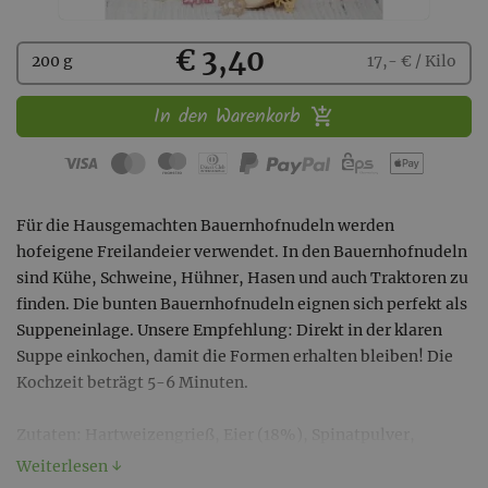
Kaufen
€ 3,40
200 g
17,- € / Kilo
In den Warenkorb
Für die Hausgemachten Bauernhofnudeln werden
hofeigene Freilandeier verwendet. In den Bauernhofnudeln
sind Kühe, Schweine, Hühner, Hasen und auch Traktoren zu
finden. Die bunten Bauernhofnudeln eignen sich perfekt als
Suppeneinlage. Unsere Empfehlung: Direkt in der klaren
Suppe einkochen, damit die Formen erhalten bleiben! Die
Kochzeit beträgt 5-6 Minuten.
Zutaten: Hartweizengrieß, Eier (18%), Spinatpulver,
Steinpilzpulver, Rote Beete Pulver, Salz
Weiterlesen ↓