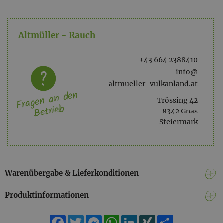
Nährwertangaben (pro 100g)
Brennwert: 1553 kJ / 366 kcal
Altmüller - Rauch
Fett: 3,4g
davon gesättigte Fettsäuren: 0,7g
Kohlenhydrate: 69g
+43 664 2388410
davon Zucker: 1,1g
info@
Eiweiß: 14g
altmueller-vulkanland.at
Fragen an den
Salz (rechnerisch aus Natrium: 1,9g
Trössing 42
Betrieb
8342 Gnas
Steiermark
Warenübergabe & Lieferkonditionen
Produktinformationen
Facebook
Twitter
Messenger
WhatsApp
LinkedIn
XING
Teilen