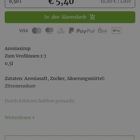
Kaufen
€ 5,40
0,50 l
10,80 € / Liter
In den Warenkorb
Aroniasirup
Zum Verdünnen 1:7
0,5l
Zutaten: Aroniasaft, Zucker, Säuerungsmittel:
Zitronensäure
Durch Erhitzen haltbar gemacht.
Nährwertinformationen (per 100g)
Weiterlesen ↓
Brennwert: 976 kJ / 230 kcal
Fett: 0 g
davon gesättigte Fettsäuren: 0 g