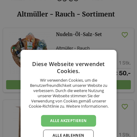
Altmüller - Rauch - Sortiment
Nudeln-Öl-Salz-Set
Altmüller - Rauch
1 Stk.
Diese Webseite verwendet
Cookies.
50,-
€
Wir verwenden Cookies, um die
In den Warenkorb
Benutzerfreundlichkeit unserer Website zu
verbessern. Durch die weitere Nutzung
unserer Webseite stimmen Sie der
Verwendung von Cookies gemäß unserer
Cookie-Richtlinie zu.
Weitere Informationen.
Genussbox Für`s Brot
Altmüller - Rauch
ALLE AKZEPTIEREN
1 Stk.
ALLE ABLEHNEN