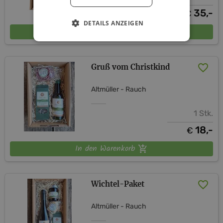
35,-
€
DETAILS ANZEIGEN
In den Warenkorb
Gruß vom Christkind
Altmüller - Rauch
1 Stk.
18,-
€
In den Warenkorb
Wichtel-Paket
Altmüller - Rauch