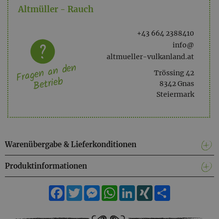
Altmüller - Rauch
Kohlenhydrate: 56 g
davon Zucker: 55 g
Ballaststoffe: 0 g
+43 664 2388410
Eiweiß: 0 g
info@
Salz: nicht nachweisbar
altmueller-vulkanland.at
Fragen an den
Trössing 42
Betrieb
8342 Gnas
Steiermark
Warenübergabe & Lieferkonditionen
Produktinformationen
Facebook
Twitter
Messenger
WhatsApp
LinkedIn
XING
Teilen