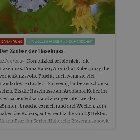
ERNÄHRUNG
WIR WOLLEN WISSEN WO ES HERKOMMT
Der Zauber der Haselnuss
04/09/2025 ·
Kompliziert sei sie nicht, die
Haselnuss. Franz Kober, Aroniahof Kober, mag die
verheißungsvolle Frucht, auch wenn sie viel
Handarbeit erfordert. Ein wenig Farbe sei schon zu
sehen. Bis die Haselnüsse am Aroniahof Kober im
steirischen Vulkanland aber geerntet werden
könnten, brauche es noch rund drei Wochen. 2019
haben die Kobers, auf einer Flache von 1,5 Hektar,
Haselnüsse der Sorten Hallesche Riesennuss sowie
die französische Sorte Corabel gepflanzt. 2024
wurde erstmals…