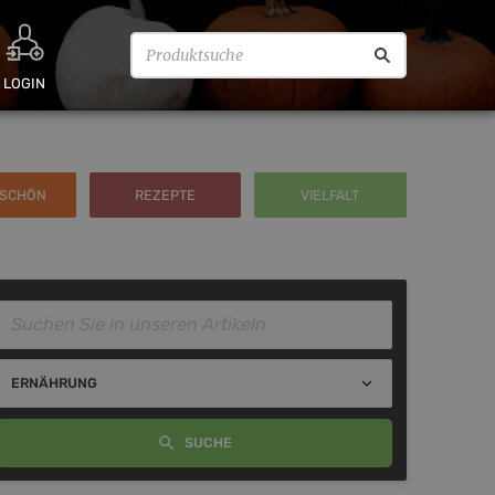
LOGIN
RSCHÖN
REZEPTE
VIELFALT
expand_more
ERNÄHRUNG
SUCHE