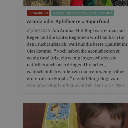
ERNÄHRUNG
WIR WOLLEN WISSEN WO ES HERKOMMT
Aronia oder Apfelbeere = Superfood
03/08/2026 ·
Am Aronia-Hof Rogl wartet man auf
Regen und die Ernte. Begonnen wird händisch für
den Fruchtaufstrich, weil nur die beste Qualität ins
Glas kommt. “Noch haben die Aroniabeeren zu
wenig Grad Brix, ein wenig Regen würden sie
natürlich auch noch dringend brauchen,
wahrscheinlich werden wir dann ein wenig früher
ernten als im Vorjahr,” erzählt Burgi Rogl vom
Aroniahof-Rogl im Traunviertel. Der Hof ist Teil
der Erzeugergemeinschaft AroniaGut, die vorerst
aus…