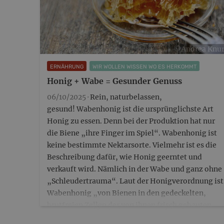
©Andrea Knu
ERNÄHRUNG
WIR WOLLEN WISSEN WO ES HERKOMMT
Honig + Wabe = Gesunder Genuss
06/10/2025 ·
Rein, naturbelassen,
gesund! Wabenhonig ist die ursprünglichste Art
Honig zu essen. Denn bei der Produktion hat nur
die Biene „ihre Finger im Spiel“. Wabenhonig ist
keine bestimmte Nektarsorte. Vielmehr ist es die
Beschreibung dafür, wie Honig geerntet und
verkauft wird. Nämlich in der Wabe und ganz ohne
„Schleudertrauma“. Laut der Honigverordnung ist
Wabenhonig „von Bienen in den gedeckelten,
brutfreien Zellen der von ihnen frisch gebauten
Honigwaben oder in Honigwaben aus feinen,…