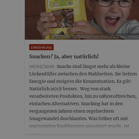
©️Bräuer Mühlviertler Naturbäcker Gm
ERNÄHRUNG
Snacken? Ja, aber natürlich!
06/05/2026 ·
Snacks sind längst mehr als kleine
Lückenfüller zwischen den Mahlzeiten. Sie liefern
Energie und steigern die Konzentration. Es gilt:
Natürlich is(s)t besser. Weg von stark
verarbeiteten Produkten, hin zu nährstoffreichen,
einfachen Alternativen. Snacking hat in den
vergangenen Jahren einen regelrechten
Imagewandel durchlaufen. Was früher oft mit
ungesunden Knabbereien assoziiert wurde, ist
heute ein bewusster Bestandteil moderner