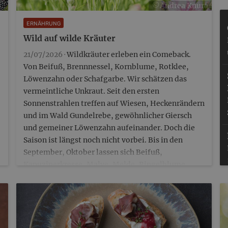
©Andrea Knura
ERNÄHRUNG
Wild auf wilde Kräuter
21/07/2026 ·
Wildkräuter erleben ein Comeback.
Von Beifuß, Brennnessel, Kornblume, Rotklee,
Löwenzahn oder Schafgarbe. Wir schätzen das
vermeintliche Unkraut. Seit den ersten
Sonnenstrahlen treffen auf Wiesen, Heckenrändern
und im Wald Gundelrebe, gewöhnlicher Giersch
und gemeiner Löwenzahn aufeinander. Doch die
Saison ist längst noch nicht vorbei. Bis in den
September, Oktober lassen sich Beifuß,
Kapuzinerkresse, Malve, Melde, Ringelblume,
Sauerampfer, Schafgarbe sowie Breit- und
Spitzwegerich pflücken. Gänseblümchen und
Taubennessel findet man gar bis in…