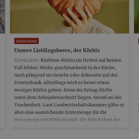
ra
ERNÄHRUNG
Unsere Lieblingsbeere, der Kürbis
15/09/2025 ·
Kürbisse dürfen im Herbst auf keinen
Fall fehlen. Weder geschmackvoll in der Küche,
noch pflegend im Gesicht oder dekorativ auf der
Fensterbank. Allerdings wird es heuer etwas
weniger Kürbis geben. Denn der Ertrag dürfte
unter dem Zehnjahresschnitt liegen. Grund sei die
Trockenheit. Laut Landwirtschaftskammer gäbe es
aber eine ausreichende Erntemenge für die
Versorgung mit Kürbiskernöl. Die Beliebtheit des
Kürbisses und des heimischen Kernöls lässt sich
leicht belegen. Einfach in eine…