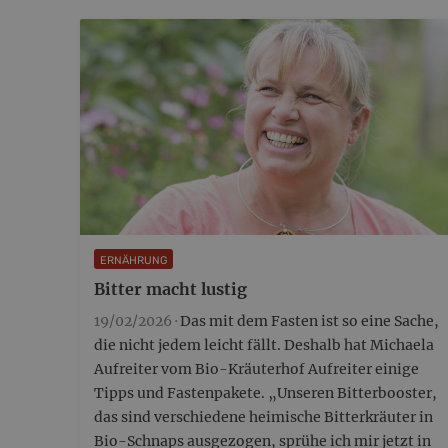
Ernährungsweisen. Studien zeigen, dass gezielt
eingesetzte Zwischenmahlzeiten helfen können,
den Blutzuckerspiegel stabil zu halten…
ERNÄHRUNG
Bitter macht lustig
19/02/2026 ·
Das mit dem Fasten ist so eine Sache,
die nicht jedem leicht fällt. Deshalb hat Michaela
Aufreiter vom Bio-Kräuterhof Aufreiter einige
Tipps und Fastenpakete. „Unseren Bitterbooster,
das sind verschiedene heimische Bitterkräuter in
Bio-Schnaps ausgezogen, sprühe ich mir jetzt in