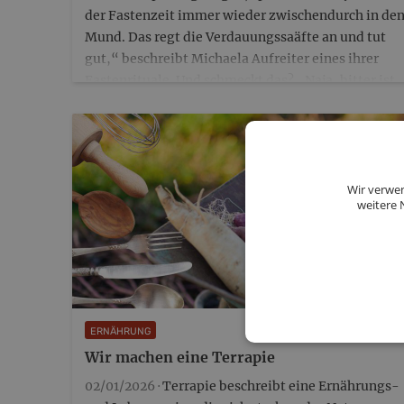
der Fastenzeit immer wieder zwischendurch in de
Mund. Das regt die Verdauungssaäfte an und tut
gut,“ beschreibt Michaela Aufreiter eines ihrer
Fastenrituale. Und schmeckt das? „Naja, bitter ist
er schon, aber…
Wir verwen
weitere 
©️Can
ERNÄHRUNG
Wir machen eine Terrapie
02/01/2026 ·
Terrapie beschreibt eine Ernährungs-