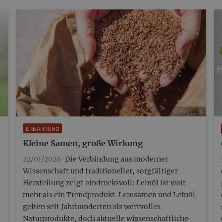
Kombination mit Frühlingsgemüse, Früchten,
Nüssen und einer großen…
©️Sannis
ERNÄHRUNG
Kleine Samen, große Wirkung
22/01/2026 ·
Die Verbindung aus moderner
Wissenschaft und traditioneller, sorgfältiger
Herstellung zeigt eindrucksvoll: Leinöl ist weit
mehr als ein Trendprodukt. Leinsamen und Leinöl
gelten seit Jahrhunderten als wertvolles
Naturprodukte, doch aktuelle wissenschaftliche