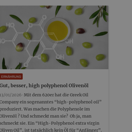
dem Aschermittwoch muss er die Schweine…
ERNÄHRUNG
Gut, besser, high polyphenol Olivenöl
13/01/2026 ·
Mit dem 620er hat die Greek Oil
Company ein sogenanntes “high-polyphenol oil”
produziert. Was machen die Polyphenole im
Olivenöl ? Und schmeckt man sie? Oh ja, man
schmeckt sie. Ein “High-Polyphenol extra virgin
Oliven Oil”, ist tatsächlich kein Öl für “Anfänger”.