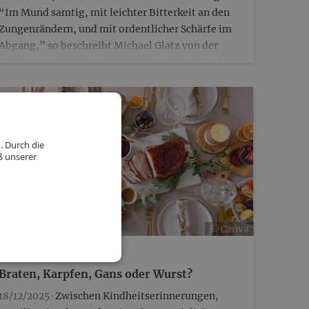
“Im Mund samtig, mit leichter Bitterkeit an den
Zungenrändern, und mit ordentlicher Schärfe im
Abgang,” so beschreibt Michael Glatz von der
Greek Oil Company sein 620iger Olivenöl. Das kann
ich…
. Durch die
ß unserer
©Canva
ERNÄHRUNG
WEIHNACHTEN
Braten, Karpfen, Gans oder Wurst?
18/12/2025 ·
Zwischen Kindheitserinnerungen,