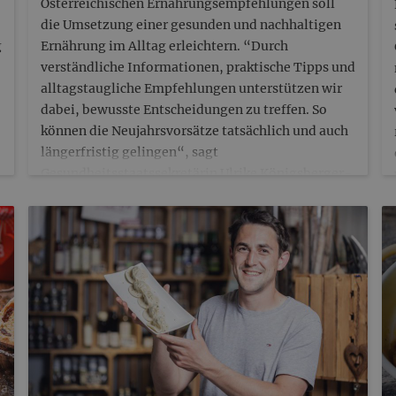
Österreichischen Ernährungsempfehlungen soll
die Umsetzung einer gesunden und nachhaltigen
g
Ernährung im Alltag erleichtern. “Durch
verständliche Informationen, praktische Tipps und
alltagstaugliche Empfehlungen unterstützen wir
dabei, bewusste Entscheidungen zu treffen. So
können die Neujahrsvorsätze tatsächlich und auch
längerfristig gelingen“, sagt
Gesundheitsstaatssekretärin Ulrike Königsberger-
Ludwig. “Unter www.ernaehrungsempfehlung.at
finden Interessierte viele Informationen zu einer
ausgewogenen, bedarfsgerechten und
nachhaltigen Ernährung. Zahlreiche Rezepte für
jede Jahreszeit bieten die Möglichkeit, die
Ernährungs-Theorie in…
va