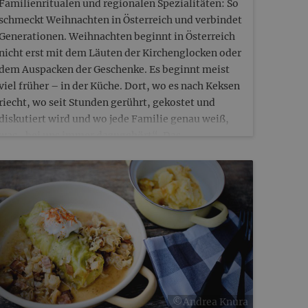
Familienritualen und regionalen Spezialitäten: So
schmeckt Weihnachten in Österreich und verbindet
Generationen. Weihnachten beginnt in Österreich
nicht erst mit dem Läuten der Kirchenglocken oder
dem Auspacken der Geschenke. Es beginnt meist
viel früher – in der Küche. Dort, wo es nach Keksen
riecht, wo seit Stunden gerührt, gekostet und
diskutiert wird und wo jede Familie genau weiß,
was „bei uns immer dazugehört“. Das
Weihnachtsessen ist hierzulande kein
Nebenschauplatz,…
©Andrea Knura