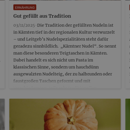
ERNÄHRUNG
Gut gefüllt aus Tradition
03/11/2025 ·
Die Tradition der gefüllten Nudeln ist
in Kärnten tief in der regionalen Kultur verwurzelt
– und Leitgeb’s Nudelspezialitäten steht dafür
geradezu sinnbildlich. „Kärntner Nudel“. So nennt
man diese besonderen Teigtaschen in Kärnten.
.
Dabei handelt es sich nicht um Pasta im
klassischen Sinne, sondern um hauchdünn
ausgewalzten Nudelteig, der zu halbrunden oder
faustgroßen Taschen geformt und mit
verschiedensten, teils sehr traditionellen
Füllungen versehen wird – herzhaft oder süß. Die
historische Wurzel:…