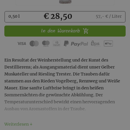
Kaufen
€ 28,50
0,50 l
57,- € / Liter
In den Warenkorb
Ein Resultat der Weinherstellung und der Kunst des
Destillierens; als Ausgangsmaterial dient unser Gelber
Muskateller und Riesling Trester. Die Trauben dafür
stammen aus den Rieden Vogelberg, Rennweg und Weiße
Mauer. Eine sanfte Luftbrise bringt in den heißen
Sommernächten die gewünschte Abkühlung. Der
Temperaturunterschied bewirkt einen hervorragenden
Ausbau von Aromastoffen in der Traube.
Kostnotiz
Weiterlesen ↓
Feiner Duft nach Mirabellen, im Hintergrund etwas