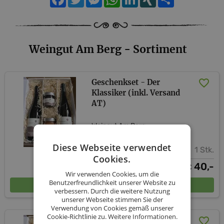
Weingut Am Berg - Sortiment
Geschenkset - Der
Klassiker (inkl. Versand
AT)
Weingut Am Berg
Diese Webseite verwendet
1 Stk.
Cookies.
40,-
€
Wir verwenden Cookies, um die
Benutzerfreundlichkeit unserer Website zu
In den Warenkorb
verbessern. Durch die weitere Nutzung
unserer Webseite stimmen Sie der
Verwendung von Cookies gemäß unserer
Cookie-Richtlinie zu.
Weitere Informationen.
Geschenkset - Der