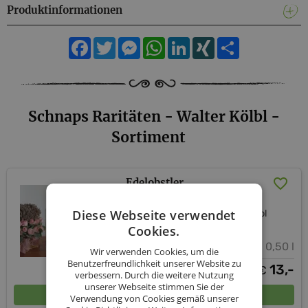
Produktinformationen
Facebook
Twitter
Messenger
WhatsApp
LinkedIn
XING
Teilen
Schnaps Raritäten - Walter Kölbl -
Sortiment
Edelobstler
Diese Webseite verwendet
Schnaps Raritäten - Walter Kölbl
Cookies.
0,20 l - 0,50 l
Wir verwenden Cookies, um die
Benutzerfreundlichkeit unserer Website zu
ab
13,-
€
verbessern. Durch die weitere Nutzung
unserer Webseite stimmen Sie der
In den Warenkorb
Verwendung von Cookies gemäß unserer