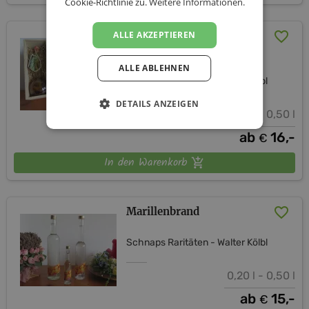
Cookie-Richtlinie zu.
Weitere Informationen.
ALLE AKZEPTIEREN
Edelobstler in der
Geschenkflasche
ALLE ABLEHNEN
Schnaps Raritäten - Walter Kölbl
DETAILS ANZEIGEN
0,20 l - 0,50 l
ab
16,-
€
In den Warenkorb
Marillenbrand
Schnaps Raritäten - Walter Kölbl
0,20 l - 0,50 l
ab
15,-
€