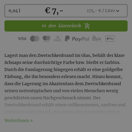
Kaufen
€ 7,-
Wählen
expand_more
0,04 l
175,- € / Liter
Sie
eine
In den Warenkorb
Menge
aus:
Lagert man den Zwetschkenbrand im Glas, behält der klare
Schnaps seine durchsichtige Farbe bzw. bleibt er farblos.
Durch die Fasslagerung hingegen erhält er eine goldgelbe
Färbung, die ihn besonders erlesen macht. Hinzu kommt,
dass die Lagerung im Akazienfass dem Zwetschkenbrand
seinen sortentypischen und von vielen Menschen wenig
geschätzten rauen Nachgeschmack nimmt. Der
Zwetschkenbrand erhält einen vollkommenen, sanften und
stimmigen Geschmack, das Aroma der Zwetschke tritt in
den Vordergrund.
Weiterlesen ↓
Langhalsflaschen mit Schraubverschluss in 0,04 – 0,20 –