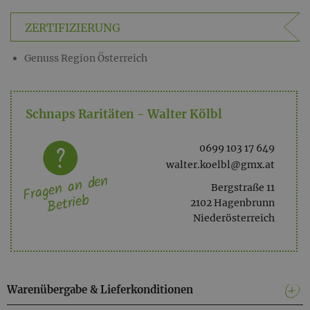
0,50
ZERTIFIZIERUNG
Genuss Region Österreich
Schnaps Raritäten - Walter Kölbl
0699 103 17 649
walter.koelbl@gmx.at
Fragen an den
Bergstraße 11
Betrieb
2102 Hagenbrunn
Niederösterreich
Warenübergabe & Lieferkonditionen