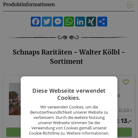
Produktinformationen
Facebook
Twitter
Messenger
WhatsApp
LinkedIn
XING
Teilen
Schnaps Raritäten - Walter Kölbl -
Sortiment
Edelobstler
Diese Webseite verwendet
Schnaps Raritäten - Walter Kölbl
Cookies.
Wir verwenden Cookies, um die
0,20 l - 0,50 l
Benutzerfreundlichkeit unserer Website zu
verbessern. Durch die weitere Nutzung
ab
13,-
€
unserer Webseite stimmen Sie der
Verwendung von Cookies gemäß unserer
In den Warenkorb
Cookie-Richtlinie zu.
Weitere Informationen.