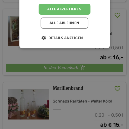
ALLE AKZEPTIEREN
Edelobstler in der
Geschenkflasche
ALLE ABLEHNEN
Schnaps Raritäten - Walter Kölbl
DETAILS ANZEIGEN
0,20 l - 0,50 l
ab
16,-
€
In den Warenkorb
Marillenbrand
Schnaps Raritäten - Walter Kölbl
0,20 l - 0,50 l
ab
15,-
€