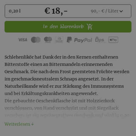
Kaufen
€ 18,-
Wählen
expand_more
0,20 l
90,- € / Liter
Sie
eine
In den Warenkorb
Menge
aus:
Schlehenlikör hat Dank der in den Kernen enthaltenen
Bitterstoffe einen an Bittermandeln erinnernenden
Geschmack. Die nach dem Frost geernteten Früchte werden
im geschmacksneutralem Schnaps angesetzt. In der
Naturheilkunde wird er zur Stärkung des Immunsystems
und bei Erkältungskrankheiten angewendet.
Die gebauchte Geschenkflasche ist mit Holzzierkork
verschlossen, von Hand verschnürt und mit Siegellack
versehen, ist ein repräsentatives Geschenk und wird in 0,20
L. als auch in 0,50 L. hergestellt
Weiterlesen ↓