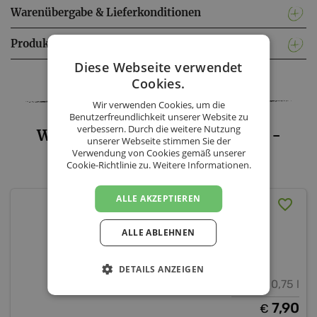
Warenübergabe & Lieferkonditionen
Produktinformationen
Diese Webseite verwendet
Facebook
Twitter
Messenger
WhatsApp
LinkedIn
XING
Teilen
Cookies.
Wir verwenden Cookies, um die
Benutzerfreundlichkeit unserer Website zu
verbessern. Durch die weitere Nutzung
Weingut Markowitsch Meinrad -
unserer Webseite stimmen Sie der
Verwendung von Cookies gemäß unserer
Sortiment
Cookie-Richtlinie zu.
Weitere Informationen.
ALLE AKZEPTIEREN
Grüner Veltliner
Carnuntum DAC
ALLE ABLEHNEN
Weingut Markowitsch Meinrad
Niederösterreich
Carnuntum DAC
DETAILS ANZEIGEN
13,5 % vol.
0,75 l
7,90
€