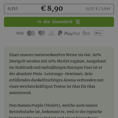
Kaufen
€ 8,90
0,75 l
11,87 € / Liter
In den Warenkorb
Einer unserer meistverkauften Weine im Gut. 90%
Zweigelt werden mit 10% Merlot ergänzt. Ausgebaut
im Stahltank und mehrjährigen Barrique Fass ist er
der absolute Preis-Leistungs-Gewinner. Sein
erfüllendes dunkelfruchtiges Aroma verbunden mit
einer weichen kräftigen Textur ist Glas für Glas
animierend.
Den Namen Purple (Violett), welche auch unsere
Betriebsfarbe ist, bekommt er, weil er der typische
Vertreter für unser Gut ist und einen besonderen