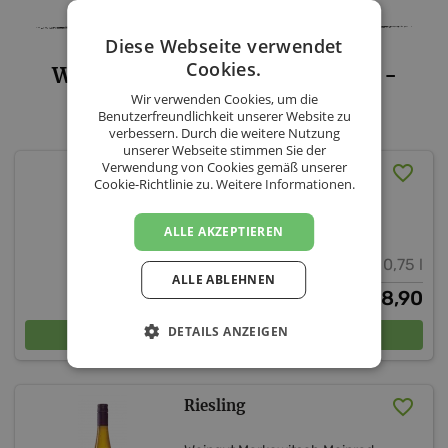
Diese Webseite verwendet
Cookies.
Weingut Markowitsch Meinrad -
Wir verwenden Cookies, um die
Sortiment
Benutzerfreundlichkeit unserer Website zu
verbessern. Durch die weitere Nutzung
unserer Webseite stimmen Sie der
Verwendung von Cookies gemäß unserer
Chardonnay
Cookie-Richtlinie zu.
Weitere Informationen.
Weingut Markowitsch Meinrad
ALLE AKZEPTIEREN
Niederösterreich
Carnuntum DAC
13,5 % vol.
0,75 l
ALLE ABLEHNEN
8,90
€
In den Warenkorb
DETAILS ANZEIGEN
Riesling