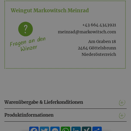
Weingut Markowitsch Meinrad
+43 664 4343921
meinrad@markowitsch.com
Fragen an den
Am Graben 18
Winzer
2464 Göttelsbrunn
Niederösterreich
Warenübergabe & Lieferkonditionen
Produktinformationen
Facebook
Twitter
Messenger
WhatsApp
LinkedIn
XING
Teilen