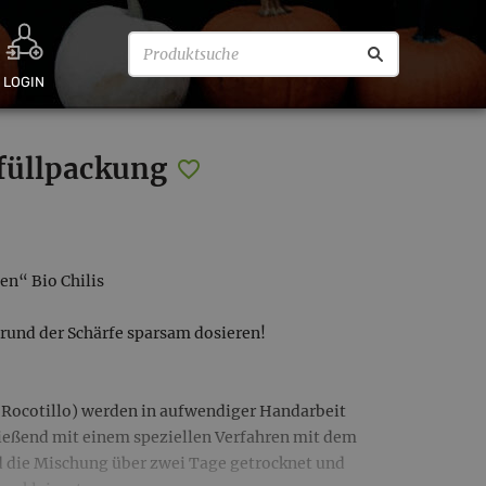
LOGIN
hfüllpackung
en“ Bio Chilis
und der Schärfe sparsam dosieren!
 Rocotillo) werden in aufwendiger Handarbeit
ließend mit einem speziellen Verfahren mit dem
d die Mischung über zwei Tage getrocknet und