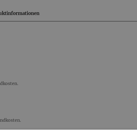
uktinformationen
ndkosten.
andkosten.