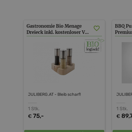
Gastronomie Bio Menage
BBQ Pur
Dreieck inkl. kostenloser Versand AT
Premiu
JULIBERG.AT - Bleib scharf!
JULIBER
1 Stk.
1 Stk.
75,-
89,
€
€