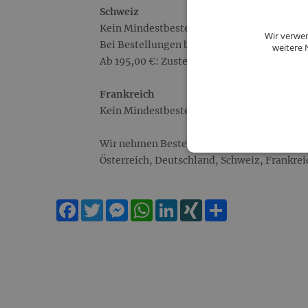
Schweiz
Kein Mindestbestellwert!
Wir verwen
Bei Bestellungen bis 194,99 €: 24,50 € Ver
weitere 
Ab 195,00 €: Zustellung gratis!
Frankreich
Kein Mindestbestellwert! Kosten für Versan
Wir nehmen Bestellungen ausschließlich au
Österreich, Deutschland, Schweiz, Frankrei
Facebook
Twitter
Messenger
WhatsApp
LinkedIn
XING
Teilen