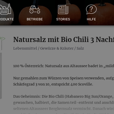
RODUKTE
BETRIEBE
STORIES
HILFE
Natursalz mit Bio Chili 3 Nac
Lebensmittel
/
Gewürze & Kräuter
/
Salz
100 % Österreich: Natursalz aus Altaussee badet in „mild
Nur gemahlen zum Würzen von Speisen verwenden, aufgr
Schärfegrad 3 von 10, entspricht 400 Scoville.
Das Geheimnis: Die Bio Chili (Habanero Big Sun/Orange,
gewaschen, halbiert, die Samen teil-entfernt und ansch
seltenen Altausseer Bergkernsalz vermischt. Danach wir