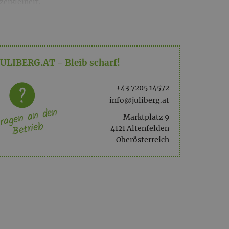
zerkleinert.
n puren Geschmack der Bio Chili um sich. Deshalb
JULIBERG.AT - Bleib scharf!
+43 7205 14572
info@juliberg.at
ragen an den
äuren, Kohlenhydraten, Zucker und Eiweiß
Marktplatz 9
Betrieb
4121 Altenfelden
Produktion.
Oberösterreich
n – 70 g.