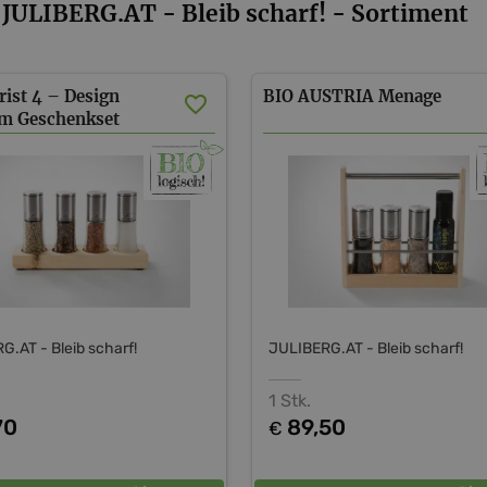
JULIBERG.AT - Bleib scharf! - Sortiment
ist 4 – Design
BIO
AUSTRIA
Menage
m Geschenkset
G.AT - Bleib scharf!
JULIBERG.AT - Bleib scharf!
1 Stk.
70
89,50
€