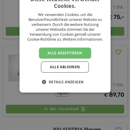
Cookies.
1 Stk.
Wir verwenden Cookies, um die
75,-
€
Benutzerfreundlichkeit unserer Website zu
verbessern. Durch die weitere Nutzung
unserer Webseite stimmen Sie der
In den Warenkorb
Verwendung von Cookies gemäß unserer
Cookie-Richtlinie zu.
Weitere Informationen.
BBQ Purist 4 – Design
ALLE AKZEPTIEREN
Premium Geschenkset
ALLE ABLEHNEN
JULIBERG.AT - Bleib scharf!
DETAILS ANZEIGEN
1 Stk.
89,70
€
In den Warenkorb
BIO AUSTRIA Menage