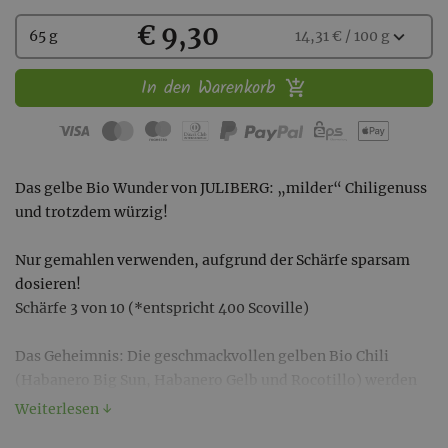
Kaufen
€ 9,30
Wählen
expand_more
65 g
14,31 € / 100 g
Sie
eine
In den Warenkorb
Menge
aus:
Das gelbe Bio Wunder von JULIBERG: „milder“ Chiligenuss
und trotzdem würzig!
Nur gemahlen verwenden, aufgrund der Schärfe sparsam
dosieren!
Schärfe 3 von 10 (*entspricht 400 Scoville)
Das Geheimnis: Die geschmackvollen gelben Bio Chili
(Habanero Big Sun, Habanero Gelb und Rocotillo) werden
in aufwendiger Handarbeit gewaschen, halbiert, sortiert,
Weiterlesen ↓
die Samen teil-entfernt und anschließend mit einem