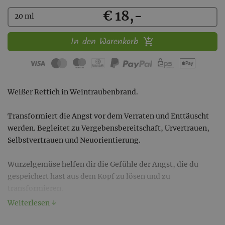
Kaufen
€ 18,-
20 ml
In den Warenkorb
Weißer Rettich in Weintraubenbrand.
Transformiert die Angst vor dem Verraten und Enttäuscht
werden. Begleitet zu Vergebensbereitschaft, Urvertrauen,
Selbstvertrauen und Neuorientierung.
Wurzelgemüse helfen dir die Gefühle der Angst, die du
gespeichert hast aus dem Kopf zu lösen und zu
transformieren.
Weiterlesen ↓
Jedes Wurzelgemüse führt dich zu einem bestimmten
Aspekt deiner Gefühlswelt.