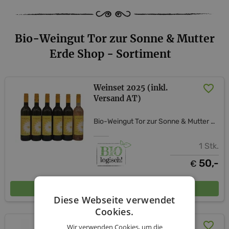
Bio-Weingut Tor zur Sonne & Mutter
Erde Shop - Sortiment
Weinset 2025 (inkl.
Versand AT)
Bio-Weingut Tor zur Sonne & Mutter Erde Shop
1 Stk.
50,-
€
In den Warenkorb
Diese Webseite verwendet
Cookies.
Das Weinset für uns zwei-
Wir verwenden Cookies, um die