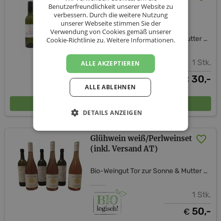
für besondere Tage inkl.
Benutzerfreundlichkeit unserer Website zu
verbessern. Durch die weitere Nutzung
Versand
unserer Webseite stimmen Sie der
Verwendung von Cookies gemäß unserer
Bio-Weingut Tor zur Sonne & Mutter Erde Shop
Cookie-Richtlinie zu.
Weitere Informationen.
1 Stk.
ALLE AKZEPTIEREN
30,-
€
ALLE ABLEHNEN
In den Warenkorb
DETAILS ANZEIGEN
Glühwein weiß/Perlweinset
(inkl. Versand AT)
Bio-Weingut Tor zur Sonne & Mutter Erde Shop
1 Stk.
50,-
€