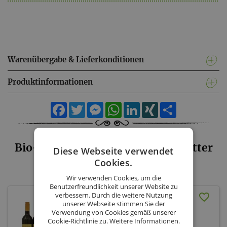
Warenübergabe & Lieferkonditionen
Produktinformationen
Facebook
Twitter
Messenger
WhatsApp
LinkedIn
XING
Teilen
Bio-Weingut Tor zur Sonne & Mutter
Diese Webseite verwendet
Erde Shop - Sortiment
Cookies.
Wir verwenden Cookies, um die
Benutzerfreundlichkeit unserer Website zu
verbessern. Durch die weitere Nutzung
Weinset 2025 (inkl.
unserer Webseite stimmen Sie der
Versand AT)
Verwendung von Cookies gemäß unserer
Cookie-Richtlinie zu.
Weitere Informationen.