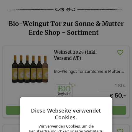
Bio-Weingut Tor zur Sonne & Mutter
Erde Shop - Sortiment
Weinset 2025 (inkl.
Versand AT)
Bio-Weingut Tor zur Sonne & Mutter Erde Shop
1 Stk.
50,-
€
In den Warenkorb
Diese Webseite verwendet
Cookies.
Wir verwenden Cookies, um die
Das Weinset für uns zwei-
Benutzerfreundlichkeit unserer Website zu