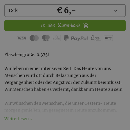
Kaufen
€ 6,-
Wählen
expand_more
1 Stk.
Sie
eine
In den Warenkorb
Menge
aus:
Flaschengröße: 0,375l
Wir leben in einer intensiven Zeit. Das Heute von uns
Menschen wird oft durch Belastungen aus der
Vergangenheit oder der Angst vor der Zukunft beeinflusst.
Wir Menschen haben es verlernt, dankbar im Heute zu sein.
Wir wünschen den Menschen, die unser Gestern- Heute
morgen genießen, im gesegnetem Heute anzukommen.
Weiterlesen ↓
24 Flaschen Gestern- Heute- Morgen Weißburgunder