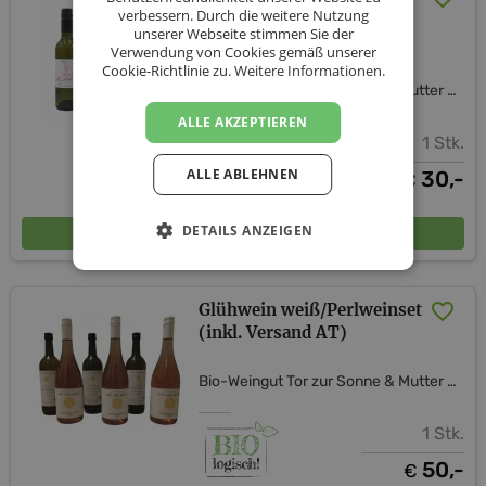
verbessern. Durch die weitere Nutzung
für besondere Tage inkl.
unserer Webseite stimmen Sie der
Versand
Verwendung von Cookies gemäß unserer
Cookie-Richtlinie zu.
Weitere Informationen.
Bio-Weingut Tor zur Sonne & Mutter Erde Shop
ALLE AKZEPTIEREN
1 Stk.
ALLE ABLEHNEN
30,-
€
In den Warenkorb
DETAILS ANZEIGEN
Glühwein weiß/Perlweinset
(inkl. Versand AT)
Bio-Weingut Tor zur Sonne & Mutter Erde Shop
1 Stk.
50,-
€