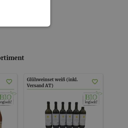
ortiment
Glühweinset weiß (inkl.
Versand AT)