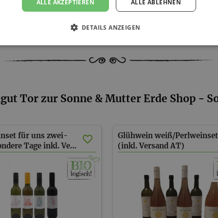
ALLE AKZEPTIEREN
ALLE ABLEHNEN
DETAILS ANZEIGEN
gut Tor zur Sonne & Mutter Erde Shop - S
nset für uns zwei-
Glühwein weiß/Perlweinset
für besondere Tage inkl. Versand
(inkl. Versand AT)