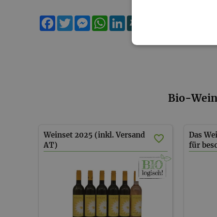
Facebook
Twitter
Messenger
WhatsApp
LinkedIn
XING
Teilen
Bio-Wein
Weinset 2025 (inkl. Versand
Das Wei
AT)