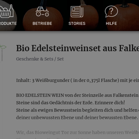
RODUKTE
BETRIEBE
STORIES
HILFE
Bio Edelsteinweinset aus Falk
Geschenke & Sets
/
Set
Inhalt: 3 Weißburgunder ( in der 0,375l Flasche) mit je e
BIO EDELSTEIN WEIN von der Steinzeile aus Falkenstein
Steine sind das Gedächtnis der Erde. Erinnere dich!
Steine als ewiges Bewusstsein begleiten dich und helfen
deiner unbewussten Ebene und deiner bewussten Ebene.
Wir, das Bioweingut Tor zur Sonne haben unseren Weißbu