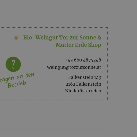
 begleiten und dir neue Blickwinkel eröffnen.
Bio-Weingut Tor zur Sonne &
 Lust hat darin zu wohnen. (Theresia von Avila)
Mutter Erde Shop
ristall
+43 660 4875248
weingut@torzursonne.at
ragen an den
Falkenstein 143
Betrieb
2162 Falkenstein
Niederösterreich