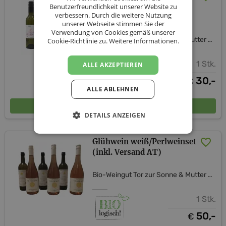
für besondere Tage inkl.
Benutzerfreundlichkeit unserer Website zu
verbessern. Durch die weitere Nutzung
Versand
unserer Webseite stimmen Sie der
Verwendung von Cookies gemäß unserer
Bio-Weingut Tor zur Sonne & Mutter Erde Shop
Cookie-Richtlinie zu.
Weitere Informationen.
1 Stk.
ALLE AKZEPTIEREN
30,-
€
ALLE ABLEHNEN
In den Warenkorb
DETAILS ANZEIGEN
Glühwein weiß/Perlweinset
(inkl. Versand AT)
Bio-Weingut Tor zur Sonne & Mutter Erde Shop
1 Stk.
50,-
€