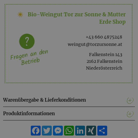
Bio-Weingut Tor zur Sonne & Mutter
Erde Shop
+43 660 4875248
weingut@torzursonne.at
Fragen an den
Falkenstein 143
Betrieb
2162 Falkenstein
Niederösterreich
Warenübergabe & Lieferkonditionen
Produktinformationen
Facebook
Twitter
Messenger
WhatsApp
LinkedIn
XING
Teilen