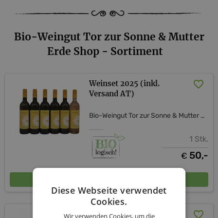
Bio-Weingut Tor zur Sonne & Mutter
Erde Shop - Sortiment
Weinset 2025 (inkl.
Versand AT)
Bio-Weingut Tor zur Sonne & Mutter Erde Shop
1 Stk.
50,-
€
In den Warenkorb
Diese Webseite verwendet
Cookies.
Das Weinset für uns zwei-
Wir verwenden Cookies, um die