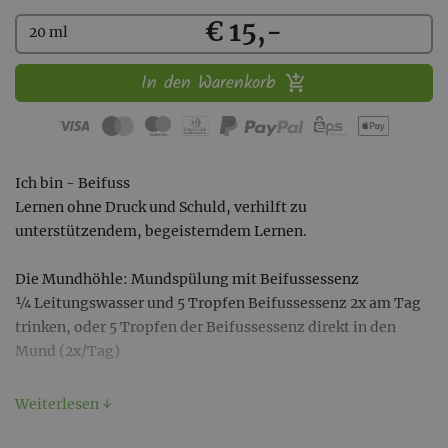
Kaufen
€ 15,-
20 ml
In den Warenkorb
Ich bin - Beifuss
Lernen ohne Druck und Schuld, verhilft zu
unterstützendem, begeisterndem Lernen.
Die Mundhöhle: Mundspülung mit Beifussessenz
¼ Leitungswasser und 5 Tropfen Beifussessenz 2x am Tag
trinken, oder 5 Tropfen der Beifussessenz direkt in den
Mund (2x/Tag)
VERWENDUNG: Du kannst diese Essenz auf beliebigen
Weiterlesen ↓
Körperstellen, Meridianen oder Akupunkturpunkten
auftragen.