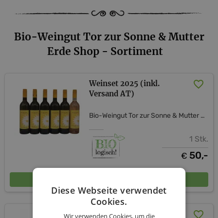
Bio-Weingut Tor zur Sonne & Mutter
Erde Shop - Sortiment
Weinset 2025 (inkl.
Versand AT)
Bio-Weingut Tor zur Sonne & Mutter Erde Shop
1 Stk.
50,-
€
In den Warenkorb
Diese Webseite verwendet
Cookies.
Das Weinset für uns zwei-
Wir verwenden Cookies, um die