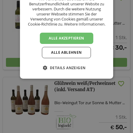
für besondere Tage inkl.
Benutzerfreundlichkeit unserer Website zu
verbessern. Durch die weitere Nutzung
Versand
unserer Webseite stimmen Sie der
Verwendung von Cookies gemäß unserer
Bio-Weingut Tor zur Sonne & Mutter Erde Shop
Cookie-Richtlinie zu.
Weitere Informationen.
1 Stk.
ALLE AKZEPTIEREN
30,-
€
ALLE ABLEHNEN
In den Warenkorb
DETAILS ANZEIGEN
Glühwein weiß/Perlweinset
(inkl. Versand AT)
Bio-Weingut Tor zur Sonne & Mutter Erde Shop
1 Stk.
50,-
€