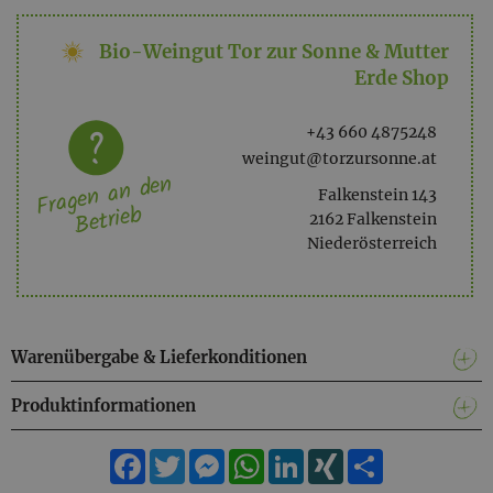
Bio-Weingut Tor zur Sonne & Mutter
Beifuss in hauseigenem Bio- Weintraubenbrand angesetzt.
Erde Shop
+43 660 4875248
weingut@torzursonne.at
Fragen an den
Falkenstein 143
Betrieb
2162 Falkenstein
Niederösterreich
Warenübergabe & Lieferkonditionen
Produktinformationen
Facebook
Twitter
Messenger
WhatsApp
LinkedIn
XING
Teilen