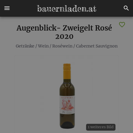
Augenblick- Zweigelt Rosé
2020
Getränke
/
Wein
/
Roséwein
/
Cabernet Sauvignon
1 weiteres Bild