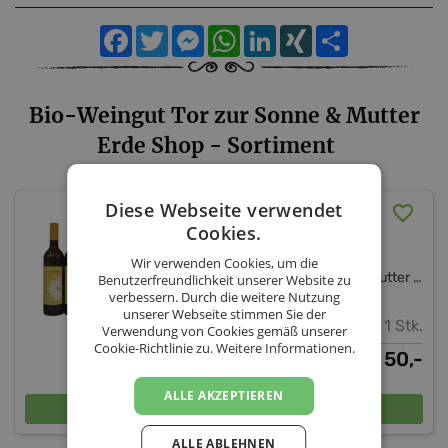
Facebook
Twitter
Messenger
WhatsApp
LinkedIn
XING
Teilen
Bio-Weingut Tor zur Sonne & Mutter
Erde Shop - Sortiment
Diese Webseite verwendet
Weinset 2025 (inkl.
Cookies.
Versand AT)
Wir verwenden Cookies, um die
Bio-Weingut Tor zur Sonne & Mutter Erde Shop
Benutzerfreundlichkeit unserer Website zu
verbessern. Durch die weitere Nutzung
unserer Webseite stimmen Sie der
1 Stk.
Verwendung von Cookies gemäß unserer
Cookie-Richtlinie zu.
Weitere Informationen.
50,-
€
ALLE AKZEPTIEREN
In den Warenkorb
ALLE ABLEHNEN