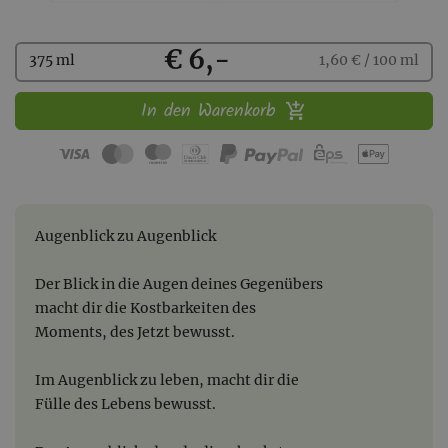
Kaufen
€ 6,-
375 ml
1,60 € / 100 ml
In den Warenkorb
Augenblick zu Augenblick
Der Blick in die Augen deines Gegenübers
macht dir die Kostbarkeiten des
Moments, des Jetzt bewusst.
Im Augenblick zu leben, macht dir die
Fülle des Lebens bewusst.