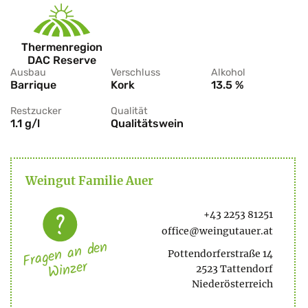
Thermenregion
DAC Reserve
Ausbau
Verschluss
Alkohol
Barrique
Kork
13.5 %
Restzucker
Qualität
1.1 g/l
Qualitätswein
Weingut Familie Auer
+43 2253 81251
office@weingutauer.at
Fragen an den
Pottendorferstraße 14
Winzer
2523 Tattendorf
Niederösterreich