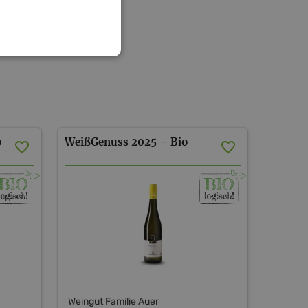
o
WeißGenuss
2025
–
Bio
Weingut Familie Auer