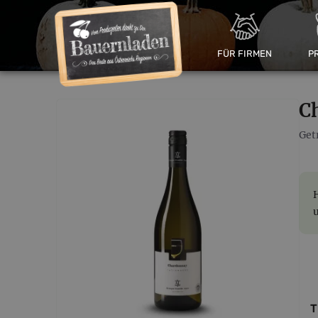
FÜR FIRMEN
P
C
Get
T