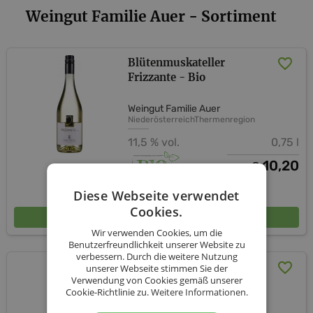
Weingut Familie Auer - Sortiment
Blütenmuskateller
Frizzante - Bio
Weingut Familie Auer
Niederösterreich
Thermenregion
11,5 % vol.
0,75 l
10,20
€
Diese Webseite verwendet
Cookies.
In den Warenkorb
Wir verwenden Cookies, um die
Benutzerfreundlichkeit unserer Website zu
verbessern. Durch die weitere Nutzung
Rose Frizzante - Bio
unserer Webseite stimmen Sie der
Verwendung von Cookies gemäß unserer
Cookie-Richtlinie zu.
Weitere Informationen.
Weingut Familie Auer
Niederösterreich
Thermenregion