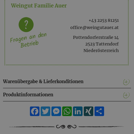
Weingut Familie Auer
Alkohlgehalt: 37 %Vol
+43 2253 81251
office@weingutauer.at
Fragen an den
Pottendorferstraße 14
Betrieb
2523 Tattendorf
Niederösterreich
Warenübergabe & Lieferkonditionen
Produktinformationen
Facebook
Twitter
Messenger
WhatsApp
LinkedIn
XING
Teilen