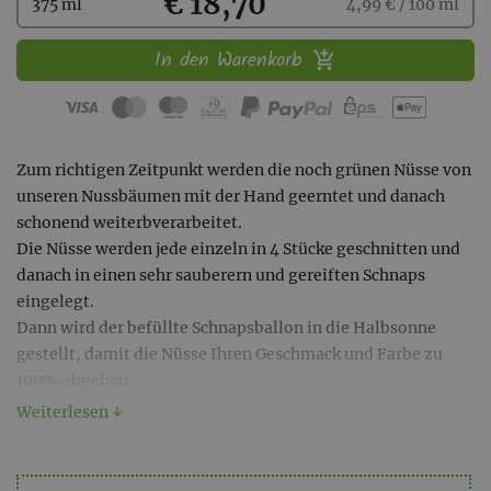
Kaufen
€ 18,70
375 ml
4,99 € / 100 ml
In den Warenkorb
Zum richtigen Zeitpunkt werden die noch grünen Nüsse von
unseren Nussbäumen mit der Hand geerntet und danach
schonend weiterbverarbeitet.
Die Nüsse werden jede einzeln in 4 Stücke geschnitten und
danach in einen sehr sauberern und gereiften Schnaps
eingelegt.
Dann wird der befüllte Schnapsballon in die Halbsonne
gestellt, damit die Nüsse Ihren Geschmack und Farbe zu
100% abgeben.
Nach genügend Zeit erhält der Likör seine typische braune
Weiterlesen ↓
Farbe. Dann werden die ausgelaugten Nüsse entfernt und
der reine Nusslikör schonend abgefüllt.