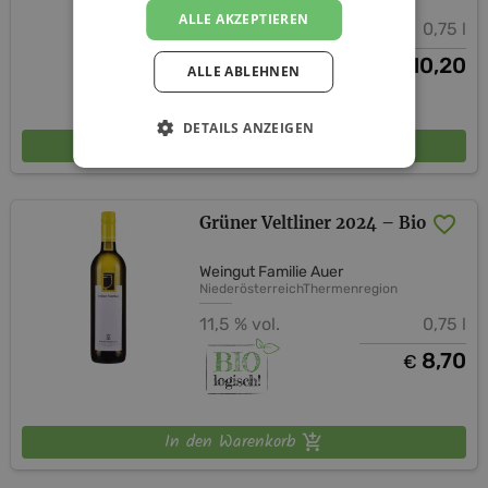
ALLE AKZEPTIEREN
11,5 % vol.
0,75 l
10,20
€
ALLE ABLEHNEN
DETAILS ANZEIGEN
In den Warenkorb
Grüner Veltliner 2024 – Bio
Weingut Familie Auer
Niederösterreich
Thermenregion
11,5 % vol.
0,75 l
8,70
€
In den Warenkorb