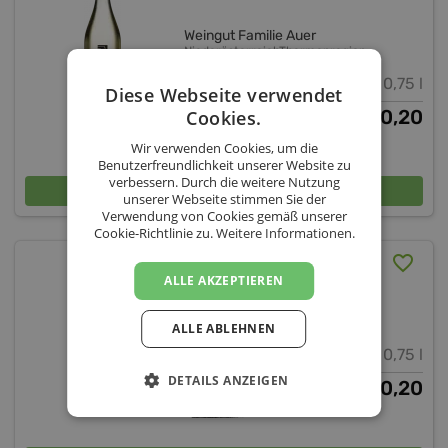
Weingut Familie Auer
Niederösterreich
Thermenregion
11,5 % vol.
0,75 l
Diese Webseite verwendet
10,20
Cookies.
€
Wir verwenden Cookies, um die
Benutzerfreundlichkeit unserer Website zu
verbessern. Durch die weitere Nutzung
In den Warenkorb
unserer Webseite stimmen Sie der
Verwendung von Cookies gemäß unserer
Cookie-Richtlinie zu.
Weitere Informationen.
Rose Frizzante - Bio
ALLE AKZEPTIEREN
Weingut Familie Auer
Niederösterreich
Thermenregion
ALLE ABLEHNEN
11,5 % vol.
0,75 l
DETAILS ANZEIGEN
10,20
€