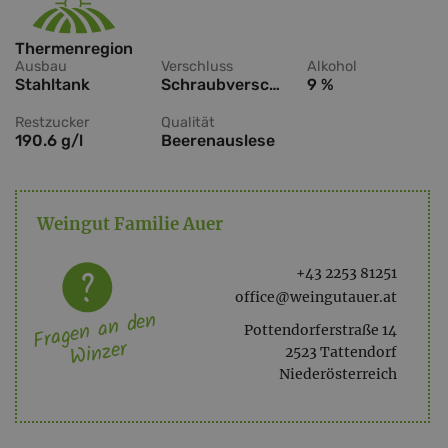
Thermenregion
Ausbau
Verschluss
Alkohol
Stahltank
Schraubverschluss
9 %
Restzucker
Qualität
190.6 g/l
Beerenauslese
Weingut Familie Auer
+43 2253 81251
office@weingutauer.at
Fragen an den
Pottendorferstraße 14
Winzer
2523 Tattendorf
Niederösterreich