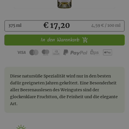
Kaufen
€ 17,20
375 ml
4,59 € / 100 ml
In den Warenkorb
Diese natursüße Spezialität wird nur in den besten
dafür geeigneten Jahren gekeltert. Eine Besonderheit
aller Beerenauslesen des Weingutes sind der
glockenklare Fruchtton, die Feinheit und die elegante
Art.