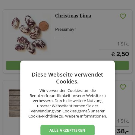
Christmas Lima
Pressmayr
1 Stk.
2,50
€
In den Warenkorb
Diese Webseite verwendet
Cookies.
"Böhmerwald Genuss"
Wir verwenden Cookies, um die
Geschenkpaket
Benutzerfreundlichkeit unserer Website zu
verbessern. Durch die weitere Nutzung
unserer Webseite stimmen Sie der
Pressmayr
Verwendung von Cookies gemäß unserer
Cookie-Richtlinie zu.
Weitere Informationen.
1 Stk.
38,-
ALLE AKZEPTIEREN
€