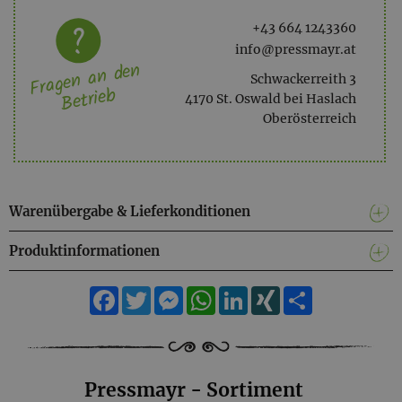
+43 664 1243360
info@pressmayr.at
Fragen an den
Schwackerreith 3
Betrieb
4170 St. Oswald bei Haslach
Oberösterreich
Warenübergabe & Lieferkonditionen
Produktinformationen
Facebook
Twitter
Messenger
WhatsApp
LinkedIn
XING
Teilen
Pressmayr - Sortiment