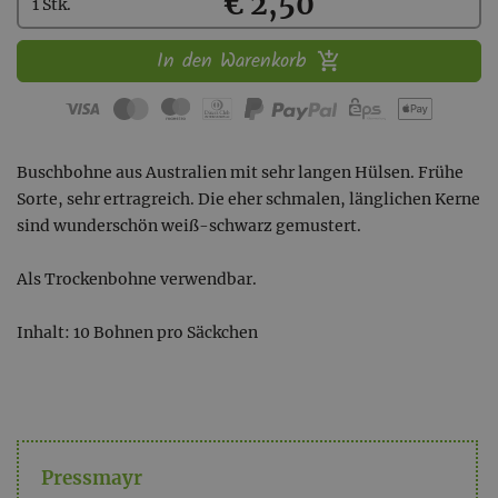
Kaufen
€ 2,50
1 Stk.
In den Warenkorb
Buschbohne aus Australien mit sehr langen Hülsen. Frühe
Sorte, sehr ertragreich. Die eher schmalen, länglichen Kerne
sind wunderschön weiß-schwarz gemustert.
Als Trockenbohne verwendbar.
Inhalt: 10 Bohnen pro Säckchen
Pressmayr