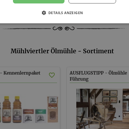
DETAILS ANZEIGEN
Mühlviertler Ölmühle - Sortiment
 - Kennenlernpaket
AUSFLUGSTIPP - Ölmühle
Führung
d AT)