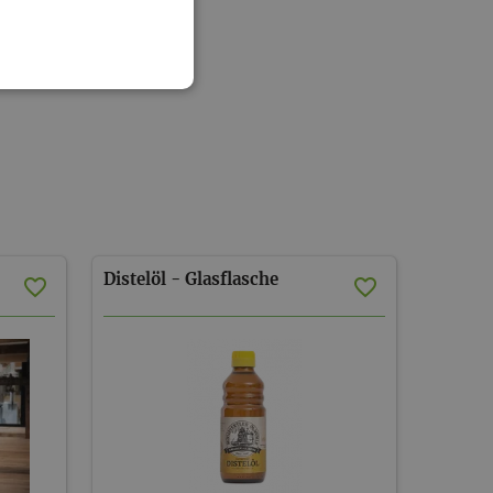
Distelöl
-
Glasflasche