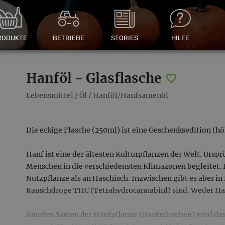
RODUKTE
BETRIEBE
STORIES
HILFE
Hanföl - Glasflasche
Lebensmittel
/
Öl
/
Hanföl/Hanfsamenöl
Die eckige Flasche (250ml) ist eine Geschenksedition (hö
Hanf ist eine der ältesten Kulturpflanzen der Welt. Urspr
Menschen in die verschiedensten Klimazonen begleitet. 
Nutzpflanze als an Haschisch. Inzwischen gibt es aber in
Rauschdroge THC (Tetrahydrocannabinl) sind. Weder Ha
Aus den Samen der Hanfpflanze (Hanfnüsschen) wird das