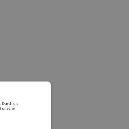
fbau und Hautkrankheiten
. Durch die
ß unserer