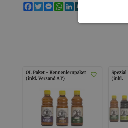
Facebook
Twitter
Messenger
WhatsApp
LinkedIn
XING
Teilen
ÖL Paket - Kennenlernpaket
Spezial
(inkl. Versand AT)
(inkl.
Versan