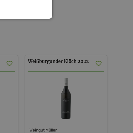
Weißburgunder
Klöch
2022
Weingut Müller