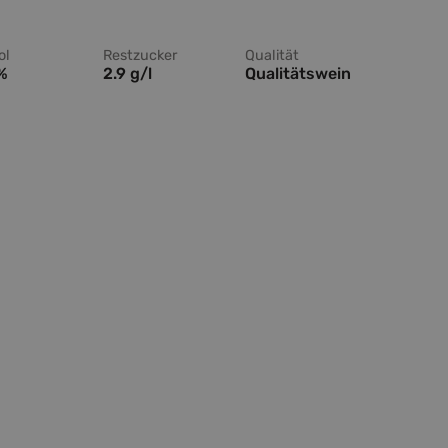
ol
Restzucker
Qualität
 %
2.9 g/l
Qualitätswein