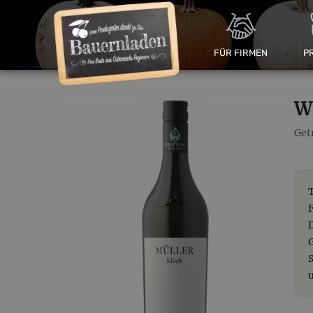
FÜR FIRMEN
P
W
Get