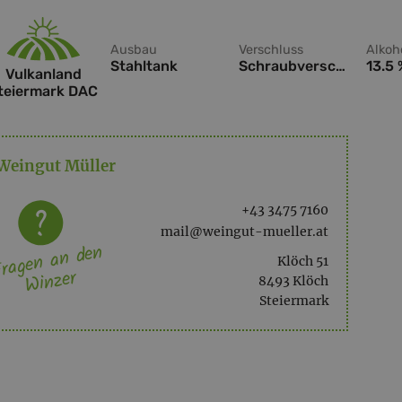
Ausbau
Verschluss
Alkoh
Stahltank
Schraubverschluss
13.5
Vulkanland
teiermark DAC
Weingut Müller
+43 3475 7160
mail@weingut-mueller.at
ragen an den
Klöch 51
Winzer
8493 Klöch
Steiermark