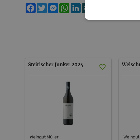
Facebook
Twitter
Messenger
WhatsApp
LinkedIn
XING
Teilen
Steirischer
Junker
2024
Welschr
Weingut Müller
Weingut 