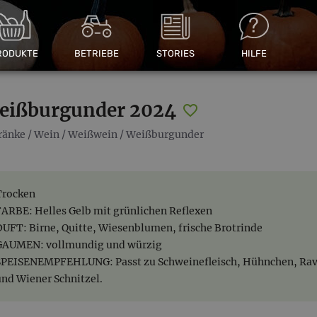
RODUKTE
BETRIEBE
STORIES
HILFE
eißburgunder 2024
ränke
/
Wein
/
Weißwein
/
Weißburgunder
Trocken
FARBE: Helles Gelb mit grünlichen Reflexen
DUFT: Birne, Quitte, Wiesenblumen, frische Brotrinde
GAUMEN: vollmundig und würzig
SPEISENEMPFEHLUNG: Passt zu Schweinefleisch, Hühnchen, Raviol
und Wiener Schnitzel.