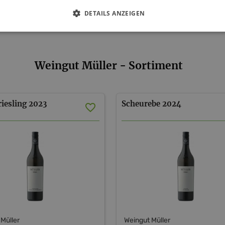
DETAILS ANZEIGEN
Weingut Müller - Sortiment
iesling
2023
Scheurebe
2024
Müller
Weingut Müller