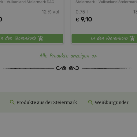
rk
-
Vulkanland Steiermark DAC
Steiermark
-
Vulkanland Steiermar
12 % vol.
0,75 l
1
0
9,10
€
In den Warenkorb
In den Warenkorb
Alle Produkte anzeigen
Produkte aus der Steiermark
Weißburgunder