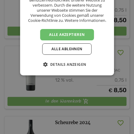
Benutzerfreundlichkeit unserer Website zu
Steiermark
Vulkanland Steiermark
verbessern. Durch die weitere Nutzung
12,5 % vol.
0,75 l
unserer Webseite stimmen Sie der
Verwendung von Cookies gemäß unserer
8,50
€
Cookie-Richtlinie zu.
Weitere Informationen.
In den Warenkorb
ALLE AKZEPTIEREN
ALLE ABLEHNEN
Welschriesling 2023
DETAILS ANZEIGEN
Weingut Müller
Steiermark
Vulkanland Steiermark DAC
12 % vol.
0,75 l
8,50
€
In den Warenkorb
Scheurebe 2024