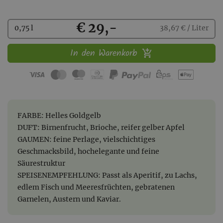
Kaufen
€ 29,-
0,75 l
38,67 € / Liter
In den Warenkorb
FARBE: Helles Goldgelb
DUFT: Birnenfrucht, Brioche, reifer gelber Apfel
GAUMEN: feine Perlage, vielschichtiges
Geschmacksbild, hochelegante und feine
Säurestruktur
SPEISENEMPFEHLUNG: Passt als Aperitif, zu Lachs,
edlem Fisch und Meeresfrüchten, gebratenen
Garnelen, Austern und Kaviar.