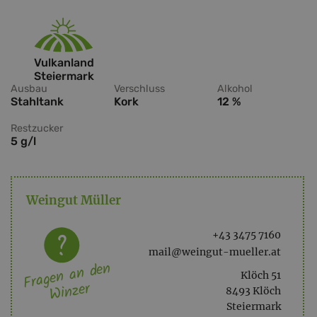
Vulkanland
Steiermark
Ausbau
Verschluss
Alkohol
Stahltank
Kork
12 %
Restzucker
5 g/l
Weingut Müller
+43 3475 7160
mail@weingut-mueller.at
Fragen an den
Klöch 51
Winzer
8493 Klöch
Steiermark