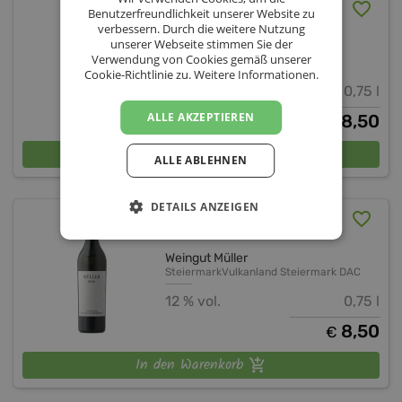
Steirischer Junker 2024
Benutzerfreundlichkeit unserer Website zu
verbessern. Durch die weitere Nutzung
unserer Webseite stimmen Sie der
Weingut Müller
Verwendung von Cookies gemäß unserer
Steiermark
Vulkanland Steiermark
Cookie-Richtlinie zu.
Weitere Informationen.
12,5 % vol.
0,75 l
ALLE AKZEPTIEREN
8,50
€
In den Warenkorb
ALLE ABLEHNEN
DETAILS ANZEIGEN
Welschriesling 2023
Weingut Müller
Steiermark
Vulkanland Steiermark DAC
12 % vol.
0,75 l
8,50
€
In den Warenkorb