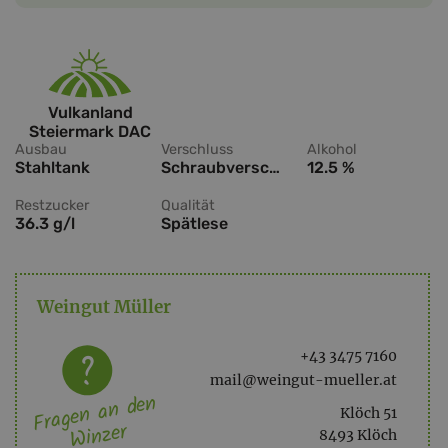
Vulkanland
Steiermark DAC
Ausbau
Verschluss
Alkohol
Stahltank
Schraubverschluss
12.5 %
Restzucker
Qualität
36.3 g/l
Spätlese
Weingut Müller
+43 3475 7160
mail@weingut-mueller.at
Fragen an den
Klöch 51
Winzer
8493 Klöch