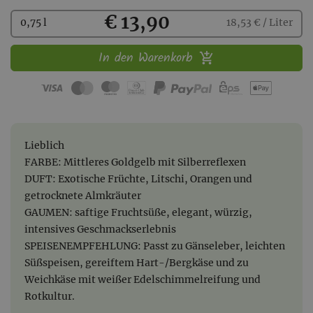
Kaufen
€ 13,90
0,75 l
18,53 € / Liter
In den Warenkorb
Lieblich
FARBE: Mittleres Goldgelb mit Silberreflexen
DUFT: Exotische Früchte, Litschi, Orangen und
getrocknete Almkräuter
GAUMEN: saftige Fruchtsüße, elegant, würzig,
intensives Geschmackserlebnis
SPEISENEMPFEHLUNG: Passt zu Gänseleber, leichten
Süßspeisen, gereiftem Hart-/Bergkäse und zu
Weichkäse mit weißer Edelschimmelreifung und
Rotkultur.