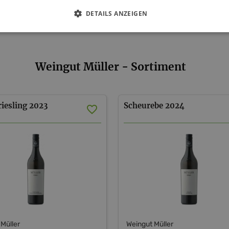
DETAILS ANZEIGEN
Weingut Müller - Sortiment
iesling
2023
Scheurebe
2024
Müller
Weingut Müller