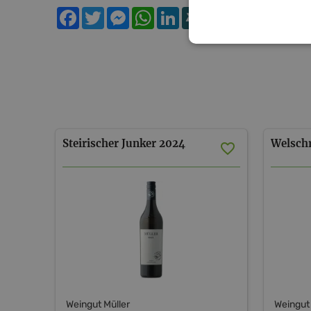
Facebook
Twitter
Messenger
WhatsApp
LinkedIn
XING
Teilen
Steirischer
Junker
2024
Welschr
Weingut Müller
Weingut 