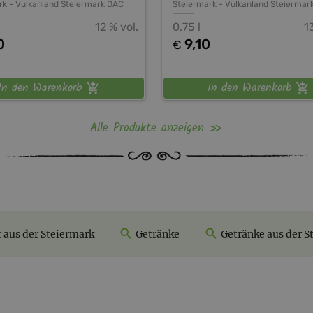
rk
-
Vulkanland Steiermark DAC
Steiermark
-
Vulkanland Steiermar
12 % vol.
0,75 l
1
0
9,10
€
In den Warenkorb
In den Warenkorb
Alle Produkte anzeigen
 aus der Steiermark
Getränke
Getränke aus der S