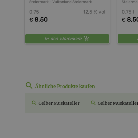
Steiermark
-
Vulkanland Steiermark
Steierma
0,75 l
12,5 % vol.
0,75 l
8,50
8,5
€
€
In den Warenkorb
Ähnliche Produkte kaufen
Gelber Muskateller
Gelber Muskateller