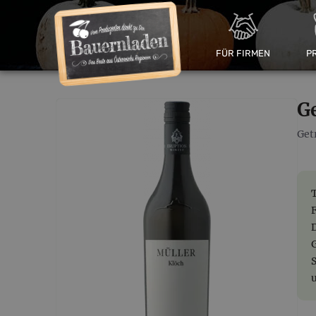
FÜR FIRMEN
P
G
Get