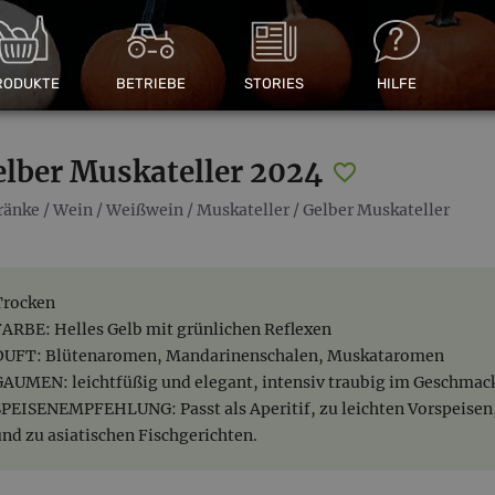
RODUKTE
BETRIEBE
STORIES
HILFE
elber Muskateller 2024
ränke
/
Wein
/
Weißwein
/
Muskateller
/
Gelber Muskateller
Trocken
FARBE: Helles Gelb mit grünlichen Reflexen
DUFT: Blütenaromen, Mandarinenschalen, Muskataromen
GAUMEN: leichtfüßig und elegant, intensiv traubig im Geschmac
SPEISENEMPFEHLUNG: Passt als Aperitif, zu leichten Vorspeisen, 
und zu asiatischen Fischgerichten.