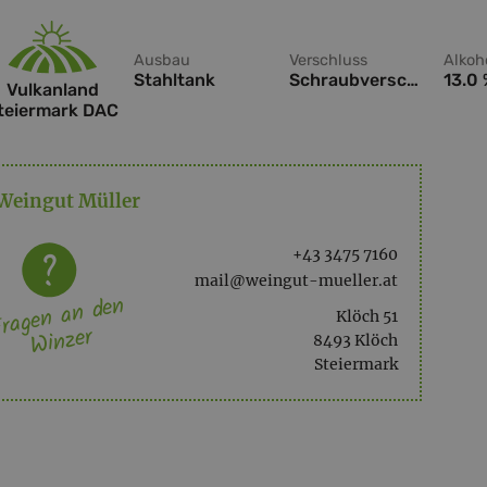
Ausbau
Verschluss
Alkoh
Stahltank
Schraubverschluss
13.0
Vulkanland
teiermark DAC
Weingut Müller
+43 3475 7160
mail@weingut-mueller.at
ragen an den
Klöch 51
Winzer
8493 Klöch
Steiermark