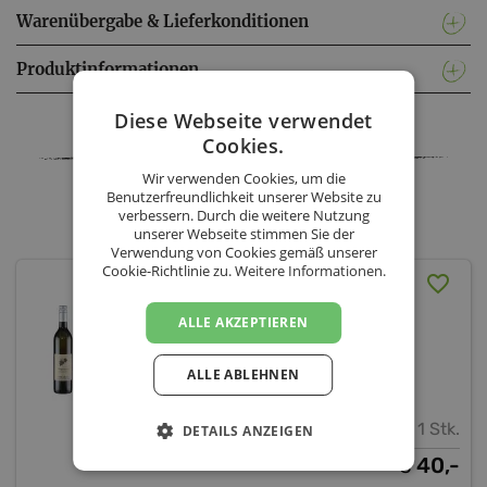
Warenübergabe & Lieferkonditionen
Produktinformationen
Diese Webseite verwendet
Facebook
Twitter
Messenger
WhatsApp
LinkedIn
XING
Teilen
Cookies.
Wir verwenden Cookies, um die
Benutzerfreundlichkeit unserer Website zu
Wein.Gölles - Sortiment
verbessern. Durch die weitere Nutzung
unserer Webseite stimmen Sie der
Verwendung von Cookies gemäß unserer
Cookie-Richtlinie zu.
Weitere Informationen.
3er Geschenkpaket
Ortswein (inkl. Versand
ALLE AKZEPTIEREN
AT)
ALLE ABLEHNEN
Wein.Gölles
1 Stk.
DETAILS ANZEIGEN
40,-
€