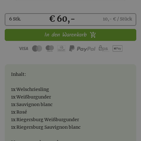
Kaufen
€ 60,-
6 Stk.
10,- € / Stück
In den Warenkorb
Inhalt:
1x Welschriesling
1x Weißburgunder
1x Sauvignon blanc
1x Rosé
1x Riegersburg Weißburgunder
1x Riegersburg Sauvignon blanc