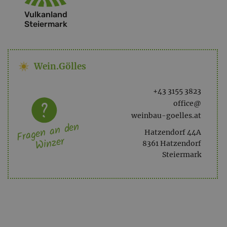
Vulkanland
Steiermark
Wein.Gölles
+43 3155 3823
office@
weinbau-goelles.at
Fragen an den
Hatzendorf 44A
Winzer
8361 Hatzendorf
Steiermark