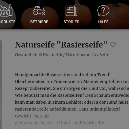
RODUKTE
BETRIEBE
STORIES
HILFE
Naturseife "Rasierseife"
Gesundheit & Kosmetik
/
Naturkosmetik
/
Seife
Handgemachte Rasierseifen sind voll im Trend!
Gleichermaßen für Frauen wie für Männer empfohlen sind
Rezept zubereitet. Sie umsorgen die Haut vor, während u
Wie benützt man die Rasierseifen? Den Schaum entweder 
kann man dabei in einem Behälter oder in der Hand halten
rasierende Stelle aufschäumen. Ganz unkompliziert!
Gewicht: ca. 55gr.
geeignet als Rasier- / Hand- und Duschseife