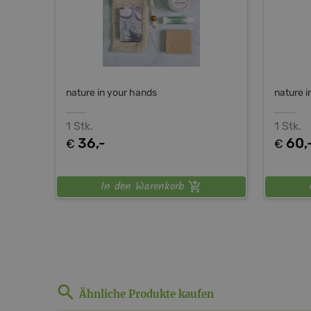
nature in your hands
nature i
1 Stk.
1 Stk.
36,-
60,
€
€
In den Warenkorb
Ähnliche Produkte kaufen