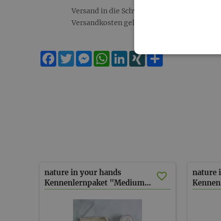
Versand in die Schweiz/ Liechtenstein: es 
Versandkosten gelten bei Paketgewicht bis 
Facebook
Twitter
Messenger
WhatsApp
LinkedIn
XING
Teilen
nature in your hands
nature 
Kennenlernpaket "Medium" (inkl. Versand