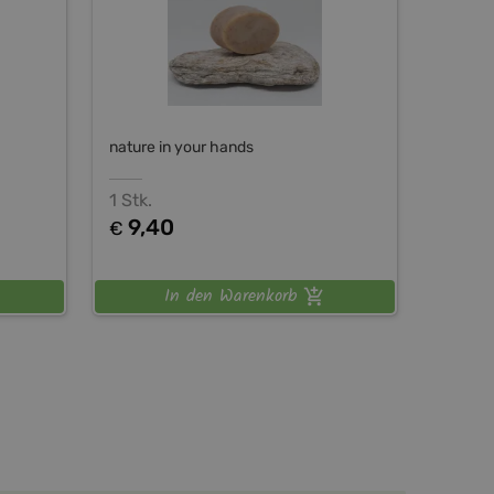
nature in your hands
1 Stk.
9,40
€
In den Warenkorb