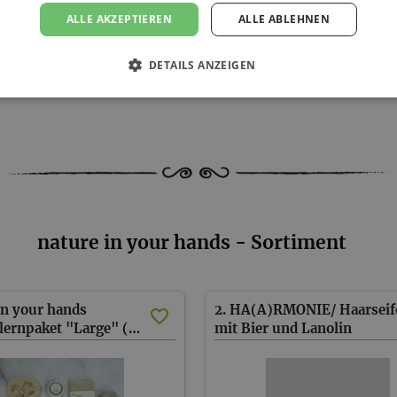
ALLE AKZEPTIEREN
ALLE ABLEHNEN
können Gebühren anfallen.
2 KG!
DETAILS ANZEIGEN
nature in your hands - Sortiment
in your hands
2. HA(A)RMONIE/ Haarseif
Kennenlernpaket "Large" (inkl. Versand)
mit Bier und Lanolin