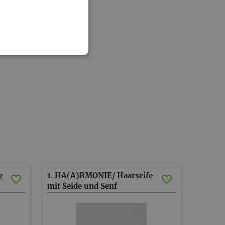
e
1. HA(A)RMONIE/ Haarseife
mit Seide und Senf