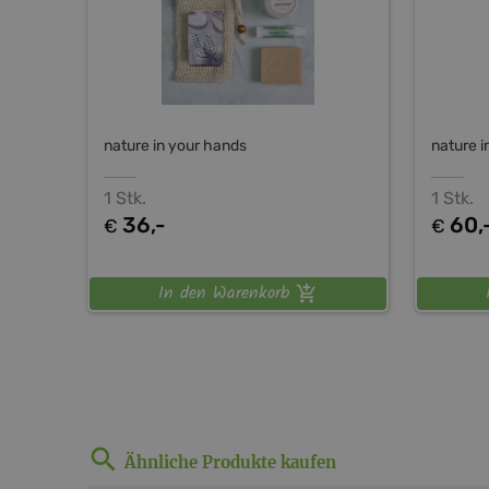
nature in your hands
nature i
1 Stk.
1 Stk.
36,-
60,
€
€
In den Warenkorb
Ähnliche Produkte kaufen