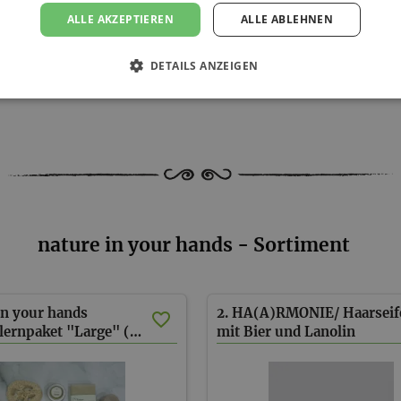
ALLE AKZEPTIEREN
ALLE ABLEHNEN
können Gebühren anfallen.
2 KG!
DETAILS ANZEIGEN
nature in your hands - Sortiment
in your hands
2. HA(A)RMONIE/ Haarseif
Kennenlernpaket "Large" (inkl. Versand)
mit Bier und Lanolin