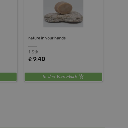
nature in your hands
1 Stk.
9,40
€
In den Warenkorb