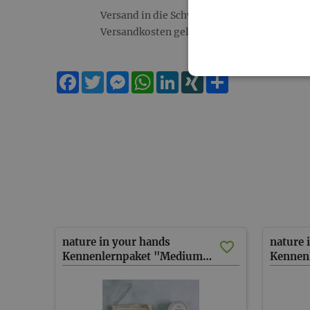
Versand in die Schweiz/ Liechtenstein: es 
Versandkosten gelten bei Paketgewicht bis 
Facebook
Twitter
Messenger
WhatsApp
LinkedIn
XING
Teilen
nature in your hands
nature 
Kennenlernpaket "Medium" (inkl. Versand