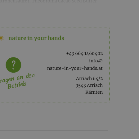
(Zitronensäure), Theobroma Cacao Seed Butter
ch (Maisstärke), E131 (Lebensmittelfarbe), Aroma
ene, die in ätherischen Ölen natürlich
nature in your hands
+43 664 1460402
info@
nature-in-your-hands.at
ragen an den
Arriach 64/2
Betrieb
9543 Arriach
Kärnten