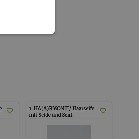
e
1. HA(A)RMONIE/ Haarseife
mit Seide und Senf