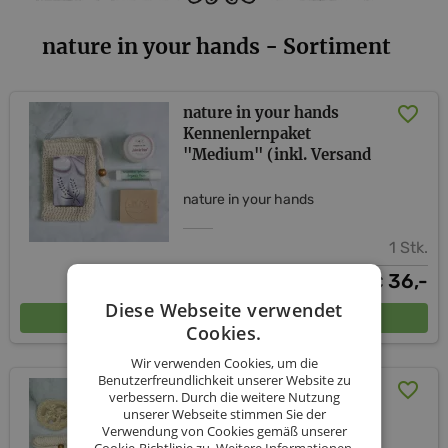
nature in your hands - Sortiment
nature in your hands
Kennenlernpaket
"Medium" (inkl. Versand
nature in your hands
1 Stk.
36,-
€
Diese Webseite verwendet
In den Warenkorb
Cookies.
Wir verwenden Cookies, um die
Benutzerfreundlichkeit unserer Website zu
nature in your hands
verbessern. Durch die weitere Nutzung
Kennenlernpaket "Large"
unserer Webseite stimmen Sie der
(inkl. Versand)
Verwendung von Cookies gemäß unserer
Cookie-Richtlinie zu.
Weitere Informationen.