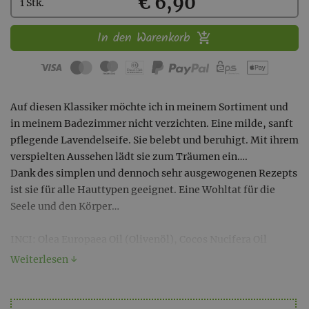
Kaufen
€ 6,90
1 Stk.
In den Warenkorb
Auf diesen Klassiker möchte ich in meinem Sortiment und
in meinem Badezimmer nicht verzichten. Eine milde, sanft
pflegende Lavendelseife. Sie belebt und beruhigt. Mit ihrem
verspielten Aussehen lädt sie zum Träumen ein….
Dank des simplen und dennoch sehr ausgewogenen Rezepts
ist sie für alle Hauttypen geeignet. Eine Wohltat für die
Seele und den Körper…
INCI: Olea Europaea Oil (Olivenöl), Cocos Nucifera Oil
(Kokosnussöl), Aqua (Wasser), Brassica Napus Oil (Rapsöl),
Weiterlesen ↓
Sodium hydroxide (Natriumhydroxide), Butyrospermum
Parkii Oil (Sheabutter), Oryza Sativa Germ Oil (Reiskeimöl),
essential Oil Lavandula angustifolia (ätherisches