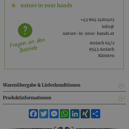
nature in your hands
Lavendelöl) (Geraniol*, Linalool*), CI 77891, CI 16185,
42090, CI 77007. *Allergene, die in ätherischen Ölen
natürlich vorkommen.
+43 664 1460402
info@
Gewicht: ca. 90gr.
nature-in-your-hands.at
Fragen an den
geeignet als Hand- und Duschseife
Arriach 64/2
Betrieb
palmölfrei, vegan
9543 Arriach
umweltfreundlich ins Zellglas verpackt
Kärnten
Warenübergabe & Lieferkonditionen
Produktinformationen
Facebook
Twitter
Messenger
WhatsApp
LinkedIn
XING
Teilen