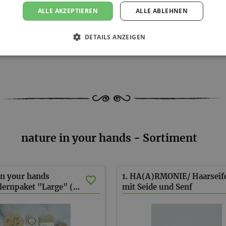
ALLE AKZEPTIEREN
ALLE ABLEHNEN
können Gebühren anfallen.
2 KG!
DETAILS ANZEIGEN
nature in your hands - Sortiment
in your hands
1. HA(A)RMONIE/ Haarseif
Kennenlernpaket "Large" (inkl. Versand)
mit Seide und Senf