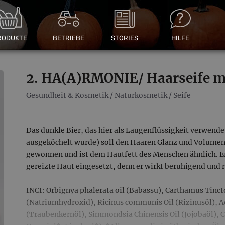
RODUKTE
BETRIEBE
STORIES
HILFE
2. HA(A)RMONIE/ Haarseife mi
Gesundheit & Kosmetik
/
Naturkosmetik
/
Seife
Das dunkle Bier, das hier als Laugenflüssigkeit verwende
ausgeköchelt wurde) soll den Haaren Glanz und Volumen 
gewonnen und ist dem Hautfett des Menschen ähnlich. Er
gereizte Haut eingesetzt, denn er wirkt beruhigend und 
INCI: Orbignya phalerata oil (Babassu), Carthamus Tincto
(Natriumhydroxid), Ricinus communis Oil (Rizinusöl), Aqu
(Traubenkernöl), Simmondsia Chinensis Oil (Jojobaöl), Cit