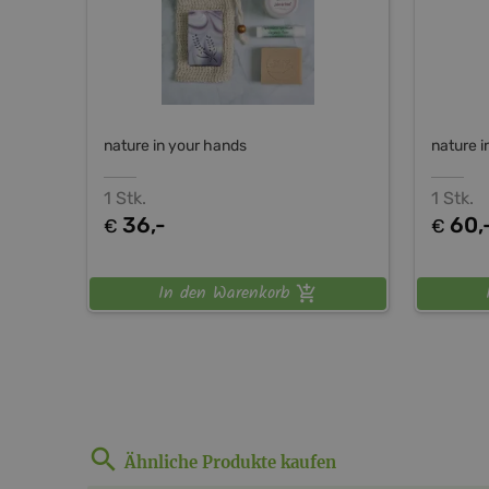
nature in your hands
nature i
1 Stk.
1 Stk.
36,-
60,
€
€
In den Warenkorb
Ähnliche Produkte kaufen