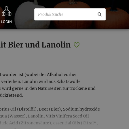
LOGIN
t Bier und Lanolin
t worden ist (wobei der Alkohol vorher
verleihen. Lanolin wird aus Schafswolle
 wird gerne in den Naturseifen für trockene und
rückfettend.
rius Oil (Distelöl), Beer (Bier), Sodium hydroxide
a (Wasser), Lanolin, Vitis Vinifera Seed Oil
ric Acid (Zitronensäure), essential Oils (Citral*,