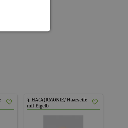
e
3. HA(A)RMONIE/ Haarseife
mit Eigelb