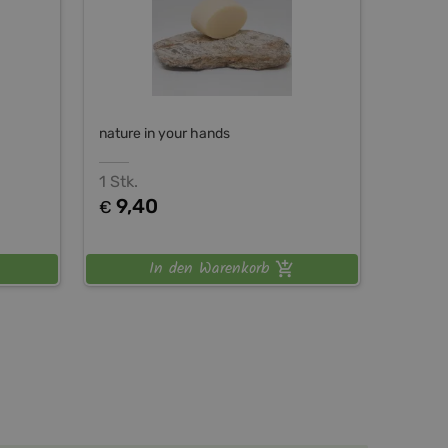
nature in your hands
1 Stk.
9,40
€
In den Warenkorb