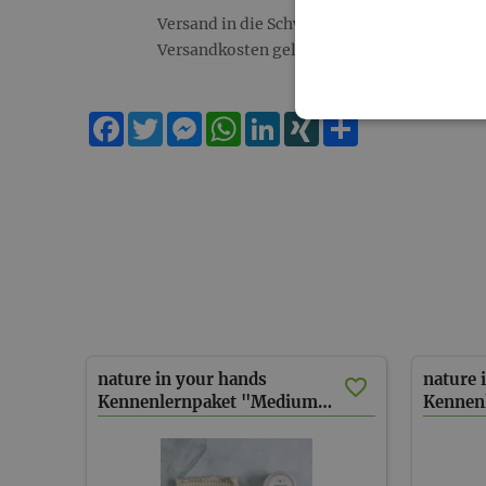
Versand in die Schweiz/ Liechtenstein: es 
Versandkosten gelten bei Paketgewicht bis 
Facebook
Twitter
Messenger
WhatsApp
LinkedIn
XING
Teilen
nature in your hands
nature 
Kennenlernpaket "Medium" (inkl. Versand