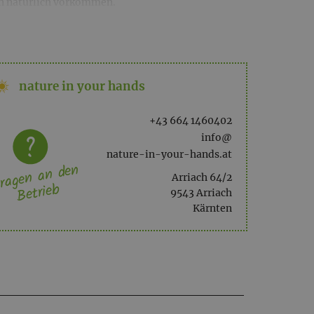
len natürlich vorkommen.
nature in your hands
+43 664 1460402
info@
nature-in-your-hands.at
ragen an den
Arriach 64/2
Betrieb
9543 Arriach
Kärnten