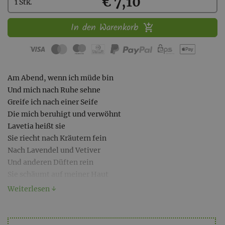
Kaufen
€ 7,10
1 Stk.
In den Warenkorb
Am Abend, wenn ich müde bin
Und mich nach Ruhe sehne
Greife ich nach einer Seife
Die mich beruhigt und verwöhnt
Lavetia heißt sie
Sie riecht nach Kräutern fein
Nach Lavendel und Vetiver
Und anderen Düften rein
Sie schäumt auf meiner Haut
Und macht sie sauber und zart
Weiterlesen ↓
Sie lässt mich wohl fühlen
Und wiegt mich in den Schlaf