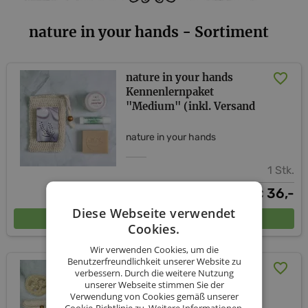
nature in your hands - Sortiment
nature in your hands
Kennenlernpaket
"Medium" (inkl. Versand
nature in your hands
1 Stk.
36,-
€
Diese Webseite verwendet
In den Warenkorb
Cookies.
Wir verwenden Cookies, um die
Benutzerfreundlichkeit unserer Website zu
nature in your hands
verbessern. Durch die weitere Nutzung
Kennenlernpaket "Large"
unserer Webseite stimmen Sie der
(inkl. Versand)
Verwendung von Cookies gemäß unserer
Cookie-Richtlinie zu.
Weitere Informationen.