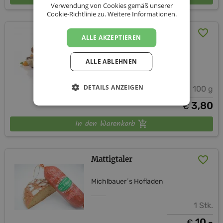
Verwendung von Cookies gemäß unserer
Cookie-Richtlinie zu.
Weitere Informationen.
Rohschinken nach
ALLE AKZEPTIEREN
Prosciutto Art geschnitten
ALLE ABLEHNEN
Michlbauer´s Hofladen
DETAILS ANZEIGEN
100 g
3,80
€
In den Warenkorb
Mattigtaler
Michlbauer´s Hofladen
1 Stk.
10,-
€