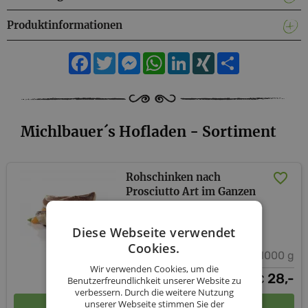
Produktinformationen
Facebook
Twitter
Messenger
WhatsApp
LinkedIn
XING
Teilen
Michlbauer´s Hofladen - Sortiment
Rohschinken nach
Prosciutto Art im Ganzen
Michlbauer´s Hofladen
Diese Webseite verwendet
Cookies.
1000 g
Wir verwenden Cookies, um die
28,-
€
Benutzerfreundlichkeit unserer Website zu
verbessern. Durch die weitere Nutzung
In den Warenkorb
unserer Webseite stimmen Sie der