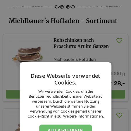
Michlbauer´s Hofladen - Sortiment
Rohschinken nach
Prosciutto Art im Ganzen
Michlbauer´s Hofladen
1000 g
Diese Webseite verwendet
Cookies.
28,-
€
Wir verwenden Cookies, um die
In den Warenkorb
Benutzerfreundlichkeit unserer Website zu
verbessern. Durch die weitere Nutzung
unserer Webseite stimmen Sie der
Verwendung von Cookies gemäß unserer
Rohschinken nach
Cookie-Richtlinie zu.
Weitere Informationen.
Prosciutto Art geschnitten
ALLE AKZEPTIEREN