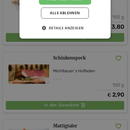
Michlbauer´s Hofladen
ALLE ABLEHNEN
100 g
3,80
€
DETAILS ANZEIGEN
In den Warenkorb
Schinkenspeck
Michlbauer´s Hofladen
100 g
2,90
€
In den Warenkorb
Mattigtaler