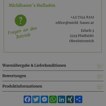
Michlbauer´s Hofladen
+43 7744 8222
office@michl-bauer.at
Fragen an den
Erlach 3
Betrieb
5223 Pfaffstätt
Oberösterreich
Warenübergabe & Lieferkonditionen
Bewertungen
Produktinformationen
Facebook
Twitter
Messenger
WhatsApp
LinkedIn
XING
Teilen