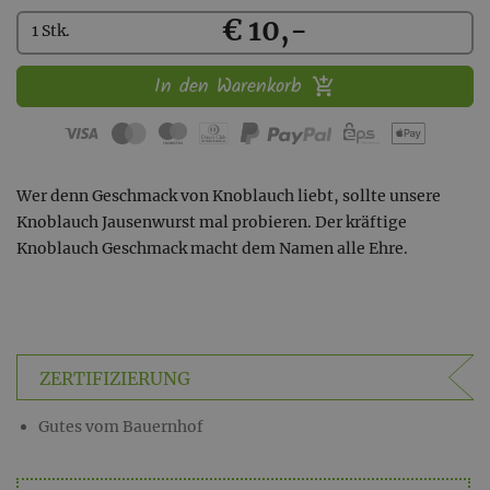
Kaufen
€ 10,-
1 Stk.
In den Warenkorb
Wer denn Geschmack von Knoblauch liebt, sollte unsere
Knoblauch Jausenwurst mal probieren. Der kräftige
Knoblauch Geschmack macht dem Namen alle Ehre.
ZERTIFIZIERUNG
Gutes vom Bauernhof