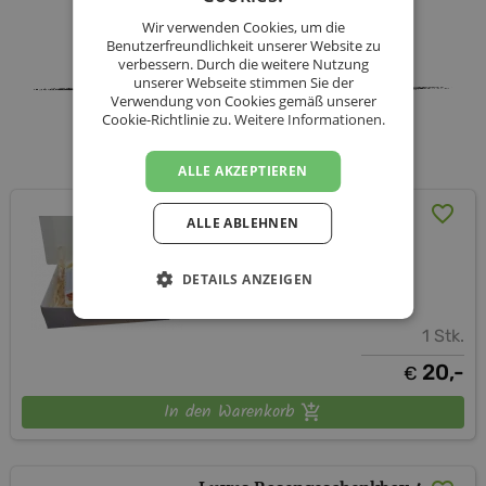
Facebook
Twitter
Messenger
WhatsApp
LinkedIn
XING
Teilen
Wir verwenden Cookies, um die
Benutzerfreundlichkeit unserer Website zu
verbessern. Durch die weitere Nutzung
unserer Webseite stimmen Sie der
Verwendung von Cookies gemäß unserer
Cookie-Richtlinie zu.
Weitere Informationen.
Goldglocke - Sortiment
ALLE AKZEPTIEREN
Geschenkbox Sunshine
ALLE ABLEHNEN
inkl. Versand (AT)
DETAILS ANZEIGEN
Goldglocke
1 Stk.
20,-
€
In den Warenkorb