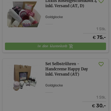
Luxus Rosengeschenkbox 4
inkl. Versand (AT, D)
Goldglocke
1 Stk.
75,-
€
In den Warenkorb
Set Selbstrühren -
Handcreme Happy Day
inkl. Versand (AT)
Goldglocke
1 Stk.
30,-
€