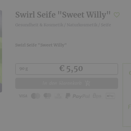
Swirl Seife "Sweet Willy"
Gesundheit & Kosmetik
/
Naturkosmetik
/
Seife
Swirl Seife "Sweet Willy"
Kaufen
€ 5,50
90 g
In den Warenkorb
F