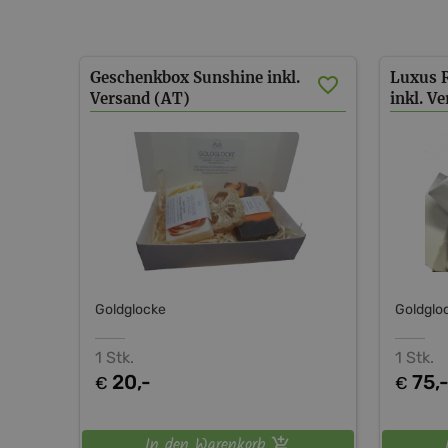
Geschenkbox Sunshine inkl.
Luxus 
Versand (AT)
inkl. V
Goldglocke
Goldglo
1 Stk.
1 Stk.
20,-
75,
€
€
In den Warenkorb