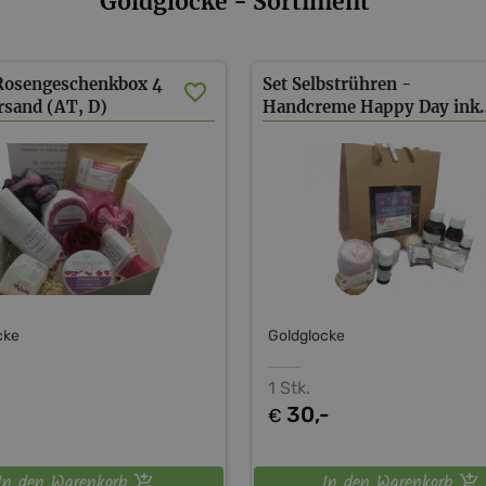
Goldglocke - Sortiment
Rosengeschenkbox 4
Set Selbstrühren -
ersand (AT, D)
Handcreme Happy D
cke
Goldglocke
1 Stk.
-
30,-
€
In den Warenkorb
In den Warenkorb