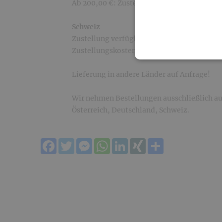
Ab 200,00 €: Zustellung gratis!
Schweiz
Zustellung verfügbar ab einem Mindestbest
Zustellungskosten betragen 16,90 €.
Lieferung in andere Länder auf Anfrage!
Wir nehmen Bestellungen ausschließlich au
Österreich, Deutschland, Schweiz.
Facebook
Twitter
Messenger
WhatsApp
LinkedIn
XING
Teilen