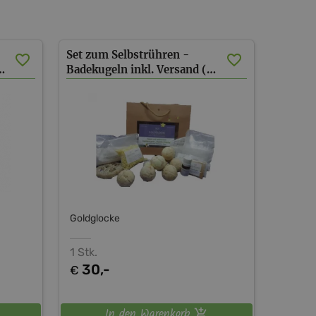
Set zum Selbstrühren -
ay inkl. Versand (AT)
Badekugeln inkl. Versand (AT)
Goldglocke
1 Stk.
30,-
€
In den Warenkorb