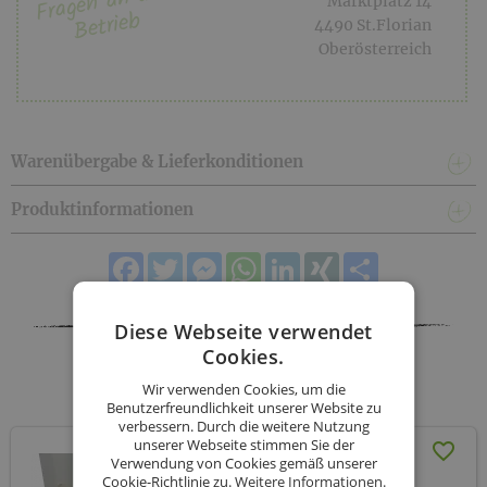
Fragen an den
Marktplatz 14
Betrieb
4490 St.Florian
Oberösterreich
Warenübergabe & Lieferkonditionen
Produktinformationen
Facebook
Twitter
Messenger
WhatsApp
LinkedIn
XING
Teilen
Diese Webseite verwendet
Cookies.
Goldglocke - Sortiment
Wir verwenden Cookies, um die
Benutzerfreundlichkeit unserer Website zu
verbessern. Durch die weitere Nutzung
unserer Webseite stimmen Sie der
Geschenkbox Sunshine
Verwendung von Cookies gemäß unserer
inkl. Versand (AT)
Cookie-Richtlinie zu.
Weitere Informationen.