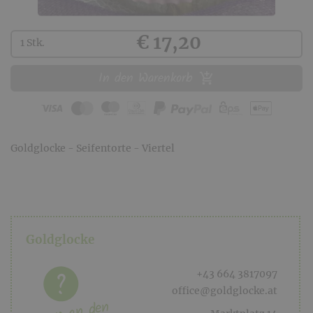
Kaufen
€ 17,20
1 Stk.
In den Warenkorb
Goldglocke - Seifentorte - Viertel
Goldglocke
+43 664 3817097
office@goldglocke.at