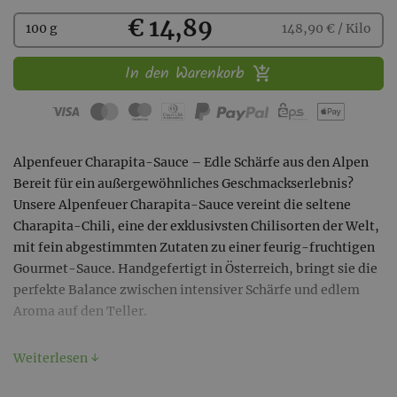
Kaufen
€ 14,89
100 g
148,90 € / Kilo
In den Warenkorb
Alpenfeuer Charapita-Sauce – Edle Schärfe aus den Alpen
Bereit für ein außergewöhnliches Geschmackserlebnis?
Unsere Alpenfeuer Charapita-Sauce vereint die seltene
Charapita-Chili, eine der exklusivsten Chilisorten der Welt,
mit fein abgestimmten Zutaten zu einer feurig-fruchtigen
Gourmet-Sauce. Handgefertigt in Österreich, bringt sie die
perfekte Balance zwischen intensiver Schärfe und edlem
Aroma auf den Teller.
Inhalt: 100g
Weiterlesen ↓
🌱 Seltene Charapita-Chilis – Von Hand geerntet & mit