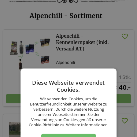
Alpenchili - Sortiment
Alpenchili -
Kennenlernpaket (inkl.
Versand AT)
Alpenchili
1 Stk.
Diese Webseite verwendet
40,-
€
Cookies.
In den Warenkorb
Wir verwenden Cookies, um die
Benutzerfreundlichkeit unserer Website zu
verbessern. Durch die weitere Nutzung
unserer Webseite stimmen Sie der
Verwendung von Cookies gemäß unserer
Aji Charapita getrocknet
Cookie-Richtlinie zu.
Weitere Informationen.
Alpenchili