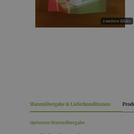
2 weitere Bilder
Warenübergabe & Lieferkonditionen
Prod
Warenübergabe
Optionen Warenübergabe
&