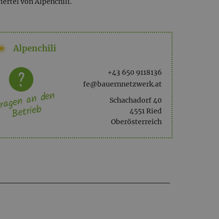
ertel von Alpenchili.
Alpenchili
+43 650 9118136
fe@bauernnetzwerk.at
ragen an den
Schachadorf 40
Betrieb
4551 Ried
Oberösterreich