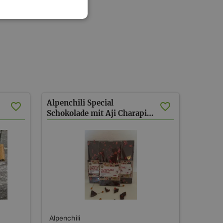
Alpenchili Special
Schokolade mit Aji Charapita und Erdbeere
Alpenchili