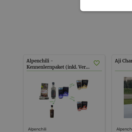
Alpenchili -
Aji
Char
Kennenlernpaket (inkl. Versand AT)
Alpenchili
Alpenchi