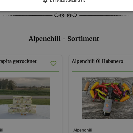
DETAILS ANZEIGEN
Alpenchili - Sortiment
apita
getrocknet
Alpenchili
Öl
Habanero
li
Alpenchili